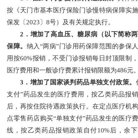
按《天门市基本医疗保险门诊慢特病保障实
保发〔
2023
〕
8
号）及有关规定执行。
2
．
增加了高血压、糖尿病（以下简称两
保障。
纳入
“
两病
”
门诊用药保障范围的参保
用按
60%
报销，不受门诊报销每日封顶限制
医疗费用和一般诊疗费累计报销限额为
486
元
3
．
增加
了
国家谈判药品单独支付政策。
支付
”
药品发生的医疗费用，按乙类药品报
后，再按住院待遇政策执行。在定点医疗机
点零售药店购买
“
单独支付
”
药品发生的医疗
线，按乙类药品报销政策自付
10%
后，余下