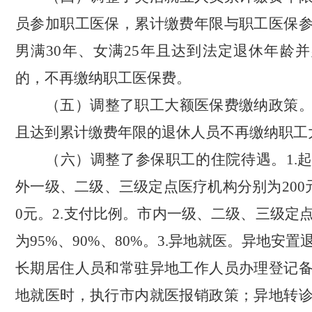
员参加职工医保，累计缴费年限与职工医保
男满
30
年、女满
25
年且达到法定退休年龄并
的，不
再缴纳职工医保费。
（五）调整了职工大额医保费缴纳
政策
且达到累计缴费年限的退休人员不再缴纳职工
（六）调整了参保职工的住院待遇。
1.
外一级、二级、三级定点医疗机构分别为
200
0
元。
2.
支付比例。市内一级、二级、三级定
为
95%
、
90%
、
80%
。
3.
异地就医。异地安置
长期居住人员和常驻异地工作人员办理登记
地就医时，执行市内就医报销政策；异地转