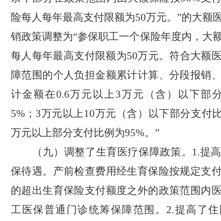
险每人每年最高支付限额为
50
万元。
”
的大额
销政策调整为
“
参保职工一个保险年度内，大
每人每年最高支付限额为
50
万元。符合大额
障范围的个人负担金额累计计算、分段报销
计金额在
0.
6
万元以上
3
万元（含）以下部
5%
；
3
万元以上
10
万元（含
）以下部分支付
万元以上部分支付比例为
95%
。
”
（九）调整了生育医疗保障政策。
1.
提
保待遇。
产前检查费用经生育保险按规定支
的超出生育保险支付额度之外的政策范围内
工医保普通门诊统筹保障范围。
2.
提高了住