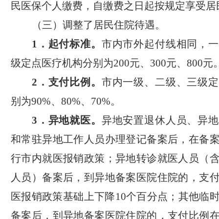
民医保个人缴费，自缴费之日起按规定享受居
（三）调整了居民住院待遇。
1
．
起付标准。
市内市外起付线相同，一
级定点医疗机构分别为
200
元、
300
元、
800
元
2
．
支付比例。
市内一级、二级、三级定
别为
90%
、
80%
、
70%
。
3
．
异地就医
。
异地安置退休人员、异地
和常驻异地工作人员办理登记备案后，在备
行市内就医报销政策；异地转诊就医人员（
人员）备案后，到异地备案医院住院的，支
医报销政策基础上下降
10
个百分点；其他临
备案后，到异地备案医院住院的，支付比例