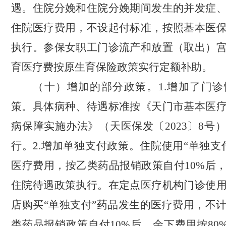
遇。住院分娩和住院分娩期间发生的并发症
住院医疗费用，不设起付标准，按照基本医
执行。参保女职工门诊流产和放置（取出）
育医疗费按原生育保险政策实行定额补助。
（十）增加的部分政策。
1.
增加了门诊
策。具体病种、待遇标准按《天门市基本医
病保障实施办法》（天医保发〔
2023
〕
8
号）
行。
2.
增加单独支付政策。
住院使用
“
单独支
医疗费用，按乙类药品报销政策自付
10%
后
住院待遇政策执行。在定点医疗机构门诊使
店购买
“
单独支付
”
药品发生的医疗费用，不
类药品报销政策自付
10%
后，余下费用按
80