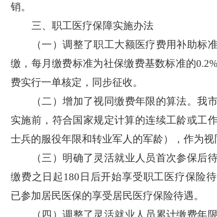
销。
三
、职工医疗保障实施办法
（一）调整了职工大额医疗费用补助标
缴，
每月缴费标准为社保缴费基数标准的
0.2
费实行一单核定，同步征收。
（二）增加了视同缴费年限的算法。
我
实施前
，
符合国家规定计算的
连续
工龄或工
士兵的服役年限
和
转业军人的军龄
）
，
作为
视
（三）明确了灵活就业人员首次参保后
缴费之日起
180
日后开始享受职工医疗保险待
已参加居民医保的享受居民医疗保险待遇。
（四）调整了灵活就业人员累计缴费年