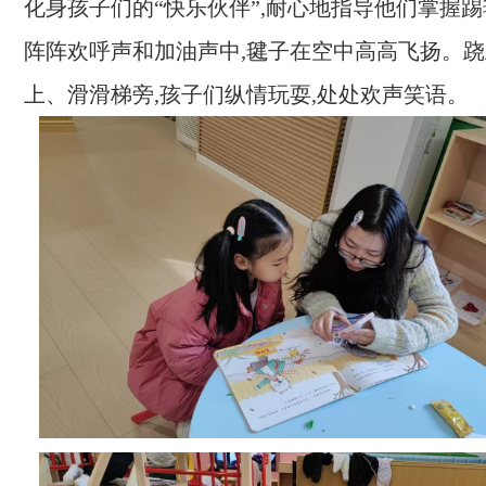
化身孩子们的“快乐伙伴”,耐心地指导他们掌握踢
阵阵欢呼声和加油声中,毽子在空中高高飞扬。
上、滑滑梯旁,孩子们纵情玩耍,处处欢声笑语。