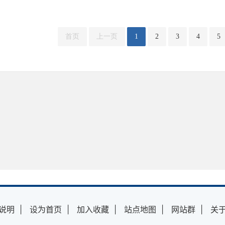
首页
上一页
1
2
3
4
5
说明
|
设为首页
|
加入收藏
|
站点地图
|
网站群
|
关