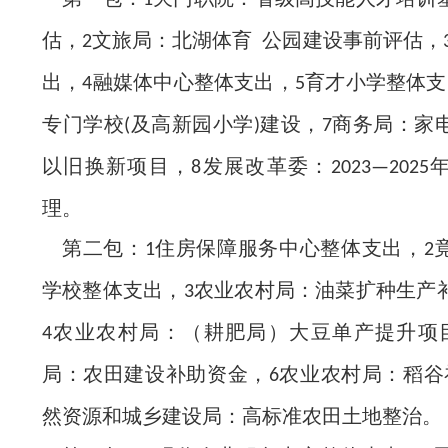
1
估，
文旅局：北湖体育 公园建设事前评估，
2
出，
融媒体中心整体支出，
育才小学整体支
4
5
专门学校
及高新园小学
建设，
商务局：家
(
)
7
以旧换新项目，
发展改革委：
8
2023—2025
理。
第二包：
住房保障服务中心整体支出，
1
2
学校整体支出，
农业农村局：油菜扩种生产
3
农业农村局：（耕肥局）大豆单产提升项
4
局：农田建设补助资金，
农业农村局：稻谷
6
然资源和城乡建设局：高标准农田土地整治。