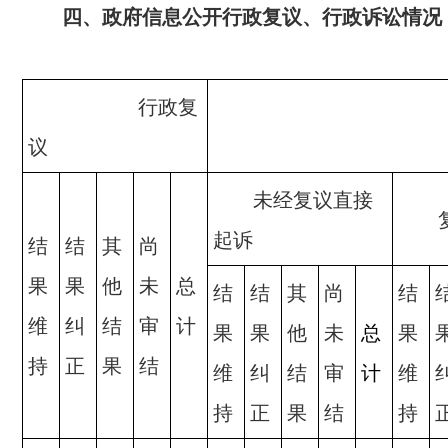
四、政府信息公开行政复议、行政诉讼情况
行政复
行政
议
未经复议直接
起诉
结
结
其
尚
果
果
他
未
总
结
结
其
尚
结
维
纠
结
审
计
果
果
他
未
总
果
持
正
果
结
维
纠
结
审
计
维
持
正
果
结
持