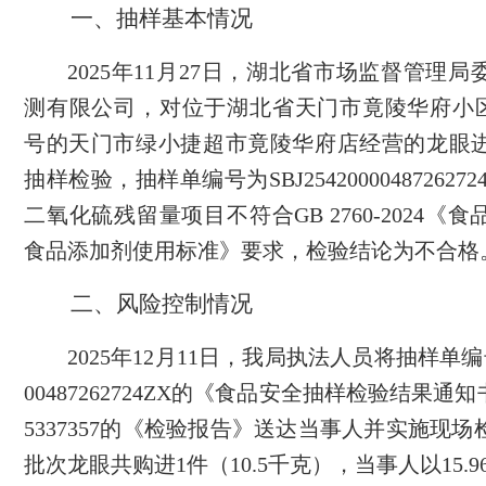
一、抽样基本情况
202
5
年
11
月
2
7
日，
湖北省
市场监督管理局
测有限公司
，对
位于
湖北省天门市竟陵华府小
号
的
天门市绿小捷超市竟陵华府店经营的龙眼
抽样检验
，抽样单编号为
SBJ2542000048726
二氧化硫残留量项目不符合GB 2760-2024《
食品添加剂使用标准》要求，检验结论为不合格
二、风险控制情况
2
025年12月11日，我局执法人员将抽样单编号为
00487262724ZX的《食品安全抽样检验结果通
5337357的《检验报告》送达当事人并实施现
批次龙眼共
购进
1件（10.5千克），当事人以15.