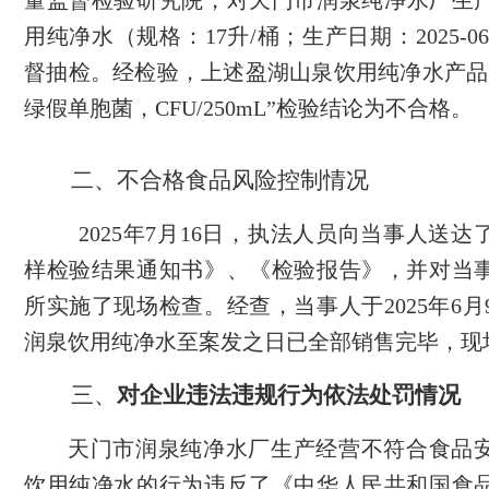
量监督检验研究院
，
对
天门
市
润
泉纯净水厂
生
用纯净水
（规格：
17
升
/桶；生产日期：
2025-06
督抽检。经检验
，
上述
盈湖山泉饮用纯净水
产品
绿假单胞菌，CFU/250m
L
”检验结论为不合格。
二、不合格食品风险控制情况
2025年7月16日，执法人员向当事人送
样检验结果通知书》、《检验报告》，并对当
所实施了现场检查。经查，当事人于2025年6月
润泉饮用纯净水至案发之日已全部销售完毕，现
三、
对企业违法违规行为依法处罚情况
天门市润泉纯净水厂生产经营不符合食品
饮用纯净水的行为违反了《中华人民共和国食