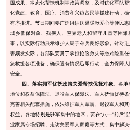
固成果、常态化帮扶机制等政策调整，及时优化军队帮
化党建、教育、医疗、消费和兴边富民等援建行动，
确
有序推进。节日期间
要广泛组织送温暖献爱心等便民惠
城乡低保对象、残疾人、空巢老人和留守儿童等困难
事，以实际行动展示维护
人民
子弟兵良好形象。
针对进
害频发实际，各部队要
勇于承担抢险救灾等急难险重任
急救援各项准备，确保遇有情况迅即行动，全力保障人
安全。
四、落实拥军优抚政策关爱帮扶优抚对象。
各地
地位和权益保障法、退役军人保障法、军人抚恤优待条
完善相关配套措施，依法维护军人军属、退役军人和其
权益。各地特别是驻军集中的地区，要在
“
八一
”
前后通
业家属专场招聘、走访关爱军人家庭等方式，
集中解决