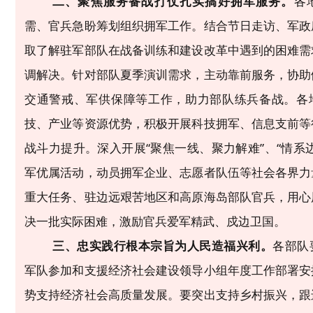
二、聚焦服务备战打仗扎实搞好拥军服务。
各
需、官兵急盼筹划组织拥军工作。
结合节日走访、军政
取了解驻军部队在战备训练和建设改革中遇到的困难需
调解决。
针对部队夏季演训需求，
主动靠前服务，
协助
交通警戒、军供保障等工作，助力部队练兵备战
。各
技、产业等资源优势，积极
开展
科技拥军、
信息支前
等
战斗力提升。
深入开展
“
聚焦一线、聚力解难
”
、
“
情系
军优属活动，动员拥军企业、志愿者队伍等社会各界力
重大任务、驻边远艰苦地区和高原海岛部队官兵，用心
决一批实际困难，
激励官兵爱军精武、戍边卫国。
三、忠实践行根本宗旨为人民造福兴利。
各部队
军队
参加和支援经济社会建设
领导小组
年度工作部署安
势支持经济社会高质量发展。
要
突出支持乡村振兴，跟