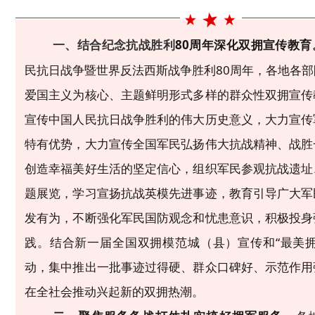
8
0
周年
深化
双拥宣传
教育
一、结合纪念抗战胜利
民抗日战争暨世界反法西斯战争胜利
8
0
周年，各地各部
爱国主义为核心、
主题鲜明形式多样的群众性双拥
宣传
宣传中国人民抗日战争胜利的伟大历史意义，大力宣传
特有优势，大力宣传全国军民弘扬伟大抗战精神、战胜
创造幸福美好生活的坚定信心，
组织军民参观抗战遗址
题展览，学习宣扬抗战英模先进事迹，
教育引导广大军
发有为
，
不断
强化军民国防观念和忧患意识，
积极投身
践。结合新一
届
全国双拥模范
城（县）宣传和
“
最美
动
，集中推出一批事迹过
得
硬、群众
口碑好
、示范作用
在全社会
推动兴起新的双拥热潮。