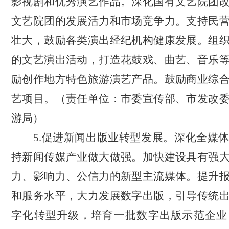
影视剧和优秀演艺作品。
深化国有文艺院团
文艺院团的发展活力和市场竞争力。支持民
壮大
，
鼓励各类演出经纪机构健康发展。组
的文艺演出活动，打造花鼓戏、曲艺、音乐
励创作地方特色旅游演艺产品。鼓励商业综
艺项目。
（责任单位：市委宣传部
、
市发改
游局）
5.
促进
新闻出版业转型发展。
深化全媒
持新闻传媒产业做大做强。加快建设具有强
力、影响力、公信力的新型主流媒体。提升
和服务水平
，
大力发展数字出版
，
引导传统
字化转型升级
，
培育一批数字出版示范企业