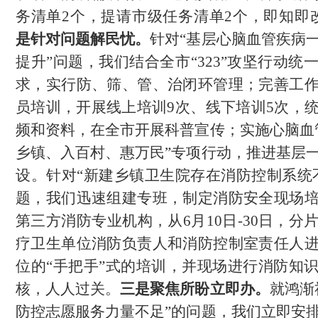
务清单2个，提请市级任务清单2个，即知即
是
针对问题解民忧。
针对
“
基层心脑血管疾病
提升
”问题，我们结合全市“323”攻坚行动统
求，实行防、筛、管、治闭环管理；完善工
员培训，
开展线上培训
9次、线下培训5次，
频和资料，在全市
开展科普宣传；实施心脑血
乡镇、入百村、惠万民”专项行动，推进基层
设。针对“
新建乡镇卫生院存在消防控制系统
题，我们迅速组建专班，
制定消防安全现场
第三方消防专业机构，
从
6月10日-30日，
疗卫生单位消防负责人和消防控制室责任人
位的“手把手”式的培训，并现场进行消防知
核，人人过关。
三是
聚焦所盼立即办。
就鸿渐
防控志愿服务力量不足”的问题，我们立即安