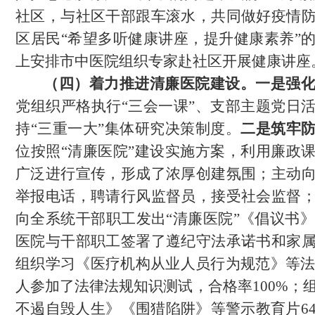
社区，与社区干部跟车滚水，共同做好疫情
区居民“希望多听健康讲座，提升健康素养”
上安排市中医院组织专家赴社区开展健康讲座
（四）
着力
推进
清廉医院建设。
一是强
党组织严格执行
“三会一课”、支部主题党日
持“三重一大”集体研究决策制度。
二是筑牢
位按照
“清廉医院”建设实施方案，利用廉政
广泛进行宣传，形成了浓厚创建氛围；主动
举报电话，聘请行风监督员，接受社会监督
向全系统干部职工发出“清廉医院”《倡议书》3
医院与干部职工签署了遵纪守法承诺书和家
组织
学习《医疗机构从业人员行为规范》等
人参加了法律法规知识测试，合格率100%；
不遏自毁人生》《围猎陷阱》等警示教育片
6