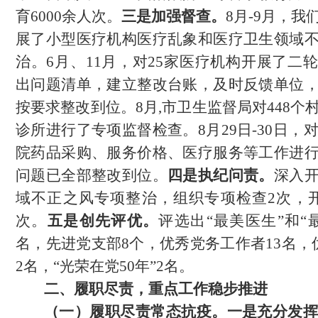
育6000余人次。
三是加强督查。
8月-9月，我
展了小型医疗机构医疗乱象和医疗卫生领域
治。
6月、11月，对25家医疗机构开展了二
出问题清
单，建立整改台账，及时反馈单位
按要求整改到位。
8月,市卫生监督局对448
诊所进行了专项监督检查。
8月29日-30日，
院药品采购、服务价格、医疗服务等工作进
问题已全部整改到位。
四是
执纪问责。
深入
域不正之风
专项整治，组织专项检查
2次，
次。
五是创先评优。
评选出
“最美医生”和“
名，先进党支部8个，优秀党务工作者13名，
2名，“光荣在党50年”2名。
二、履职尽责，重点工作稳步推进
（一）
履职尽责常态抗疫。
一是充分发