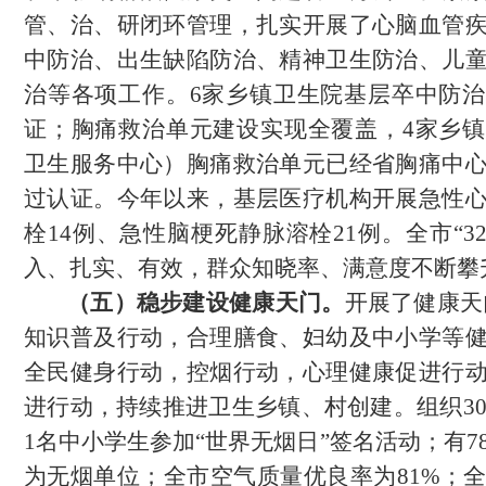
管、治、研闭环管理，
扎实开展了心脑血管
中防治、出生缺陷防治、精神卫生防治、
儿
治等各项工作。
6
家乡镇卫生院基层卒中防治
证；胸痛救治单元建设实现全覆盖，
4家乡
卫生服务中心）胸痛救治单元已经省胸痛中
过认证。今年以来，基层医疗机构开展急性
栓
14
例、急性脑梗死静脉溶栓
2
1
例。
全市
“
入、扎实、有效，群众知晓率、满意度不断攀
（五）稳步建设健康天门。
开展了健康天
知识普及行动，合理膳食、妇幼及中小学等
全民健身行动，控烟行动，心理健康促进行
进行动，持续推进卫生乡镇、村创建。组织
3
1名中小学生参加“世界无烟日”签名活动；有7
为无烟单位；全市空气质量优良率为81%；