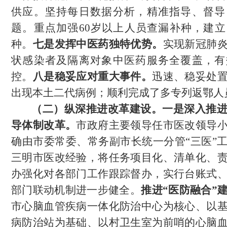
供应。坚持每日数据分析，精准指导、督导
题。重点加强60岁以上人员查漏补种，建
种。
七是
发挥中医药独特优势。
实现新冠肺
状感染者及隔离对象中医药服务全覆盖，有
控。
八是稳妥应对重大事件。
迅速、稳妥处
出现本土二代病例；顺利完成了
多
专列返鄂人
（二）
纵深推进改革建设。
一是深入推
导体制改革。
市政府主要领导任市医改领导
确由市委常委、常务副市长统一分管
“三医”
三明市医改经验，将任务项目化、清单化、
办强化对各部门工作跟踪督办，实行台账式
部门联动机制进一步健全。
推进
“医防融合”
市心脑血管疾病一体化防治中心为核心、以
病防治站为基础、以村卫生室为前哨的心脑