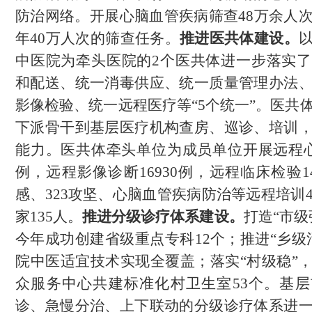
防治网络。开展心脑血管疾病筛查
4
8
万余人
年
4
0
万人次的筛查任务。
推进医共体建设。
中医院为牵头医院的
2个医共体进一步落实
和配送、统一消毒供应、统一质量管理办法
影像检验、统一远程医疗等“5个统一”。医共
下派骨干到基层医疗机构查房、巡诊、培训
能力。
医共体牵头单位为成员单位开展远程
例，远程影像诊断
1
6930
例，远程临床检验
1
感、
323攻坚、心脑血管疾病防治等远程培训
家
1
35
人。
推进分级诊疗体系建设。
打造
“市级
今年成功创建省级重点专科12个；推进“乡级
院中医适宜技术实现全覆盖；落实“村级稳”
众服务中心共建标准化村卫生室
53个
。基层
诊、急慢分治、上下联动的分级诊疗体系进