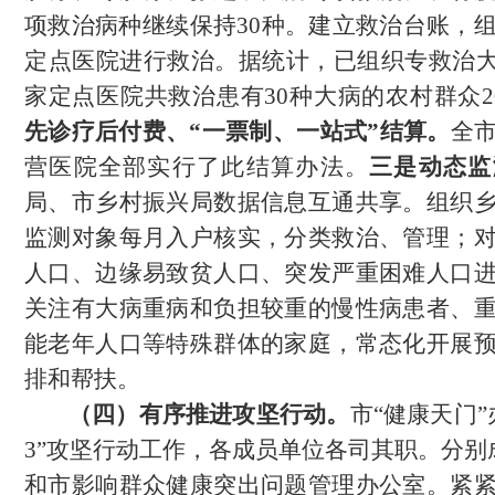
项救治病种继续保持
30种。建立救治台账，
定点医院进行救治。据统计，已组织专救治大病
家定点医院共救治患有30种大病的农村群众20
先诊疗后付费、
“一票制、一站式”结算
。
全
营医院全部实行了此结算办法。
三是动态监
局、市乡村振兴局数据信息互通共享。组织
监测对象每月入户核实，分类救治、管理；
人口、边缘易致贫人口、突发严重困难人口
关注有大病重病和负担较重的慢性病患者、
能老年人口等特殊群体的家庭，常态化开展
排和帮扶。
（四）有序推进攻坚行动。
市
“健康天门”
3”攻坚行动工作，各成员单位各司其职。分别
和市影响群众健康突出问题管理办公室。
紧