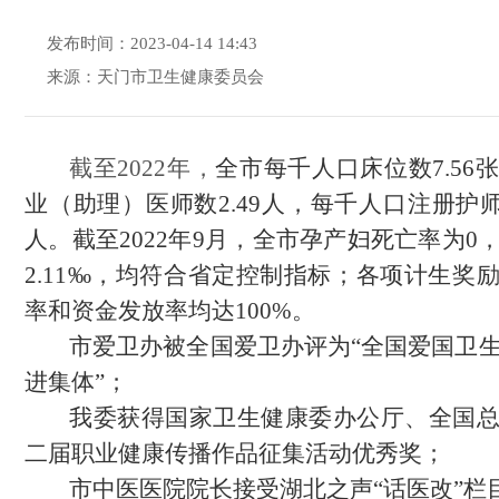
发布时间：2023-04-14 14:43
来源：天门市卫生健康委员会
截至
202
2
年，
全市每千人口床位数
7.5
业（助理）医师数2.49人，每千人口注册护师
人。截至2022年9月，全市孕产妇死亡率为0
2.11‰，均符合省定控制指标；各项计生奖
率和资金发放率均达100%。
市爱卫办被全国爱卫办评为
“全国爱国卫生
进集体
”；
我委
获得国家卫生健康委办公厅、全国
二届职业健康传播作品征集活动优秀奖；
市中医医院院长接受湖北之声
“话医改”栏