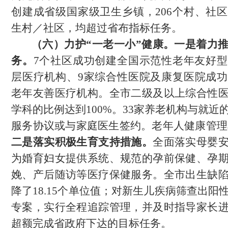
创建成省级国家级卫生乡镇，206个村、社
生村／社区，均超过省布指标任务。
（六）力护
“一老一小”健康。
一是
着力
务。
7个社区成功创建全国示范性老年友好型
层医疗机构、9家综合性医院及康复医院成
老年友善医疗机构。全市二级及以上综合性
学科的比例达到100%。33家养老机构与就近
服务协议或与家庭医生签约。老年人健康管理率达
二是落实积极生育支持措施
。
全面落实母婴
为婚育妇女提供系统、规范的孕前保健、孕
娩、产后随访等医疗保健服务。
全市出生缺
降了
18.15个单位值；对新生儿疾病筛查出阳
专案，实行全程追踪管理，并及时指导家长
超额完成省政府下达的目标任务。