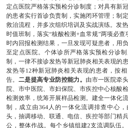
定点医院严格落实预检分诊制度；
对具有新
的患者实行首诊负责制，实施闭环管理
；
制
救治流程，并多次组织培训及
实战演练。发
时值班制，落实“核酸检测+血常规”两项必查
时内回报检测结果
，
一旦发现可疑患者，用
至定点医院。
个体诊所严格落实预检分诊制
制，一律不接诊发热等新冠肺炎相关表现的
发热等
12种新冠肺炎相关表现的患者，按
告
。
二是提高专业防控能力。
由市一医院牵
院、市中医院、市妇保院、市疾控中心核酸
检测效率，统筹开展样品检测。建全一体化
制，成立由
3
64
人的一体化流调排查中心，
头，抽调移动、联通、电信、疾控等部门精
公，整体作战。每个乡镇组建
2支流调队伍