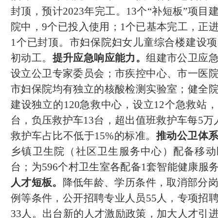
封顶，预计2023年完工。
13个“补短板”项目
院中，9个已投入使用
；
1个已基本完工，正
1个已封顶。市妇保院妇女儿童综合楼建设项目
初动工。
提升应急响应能力。
组建市公卫应
设立公卫专家委员会；市疾控中心、市一医
市妇保院均有独立的核酸检测实验室；
健全
建设独立的
120急救中心，设立12个急救站，
台，负压救护车13台，超出值班救护车每5万
救护车占比不低于15%的标准。
推动公卫体
乡镇卫生院（社区卫生服务中心）配备移动
台；为596个村卫生室各配备1套智能健康服
人才短板。
降低年龄、学历条件，取消部分
例等条件，公开招聘专业人员55人，专项招
33人。出台新的人才激励政策，加大人才引