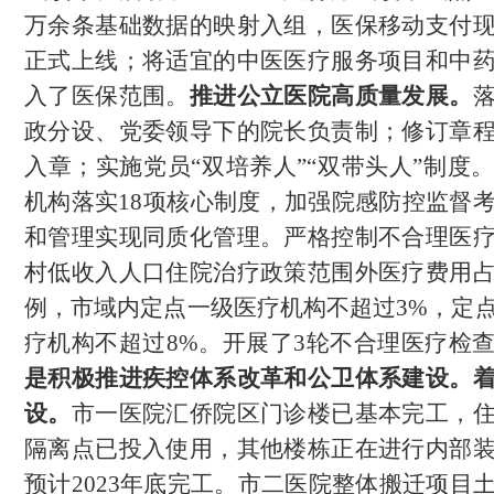
万余条基础数据的映射入组，医保移动支付
正式上线；将适宜的中医医疗服务项目和中
入了医保范围。
推进公立医院高质量发展。
政分设、党委领导下的院长负责制；修订章
入章；实施党员
“双培养人”“双带头人”制度
机构落实1
8
项核心制度，加强院感防控监督
和管理实现同质化管理。严格控制不合理医
村低收入人口住院治疗政策范围外医疗费用
例，市域内定点一级医疗机构不超过
3%，定
疗机构不超过8%。开展了3轮不合理医疗检
是
积极推进疾控体系改革和公卫体系建设。
设。
市一医院汇侨院区
门诊楼已基本完工，
隔离点已投入使用，其他楼栋正在进行内部
预计
2023年底完工。市二医院整体搬迁项目