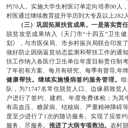
约70人。实施大学生村医订单定向培养90人
村医通过继续教育提升学历到大专及以上282
（三）巩固拓展扶贫成果。
一是
落实责
脱贫攻坚成果纳入《天门市
“十四五”卫生
划》，与市医保局、市乡村振兴局联合印发
做好防止因病返贫动态监测和帮扶工作的通
扶工作纳入各医疗卫生单位年度目标责任制
了年初有方案、每月有研究、每季有督导,年
健康帮扶。
继续实施慢病签约服务管理。
组
队，为
71747名常住脱贫人口、边缘易致贫
户进行了签约、建档、年度免费体检；为其中的
有高血压、糖尿病、结核病、严重精神障碍
度至少进行了1次的随访服务。实现了应签
服务、尽服务。
推进了大病专项救治。
农村