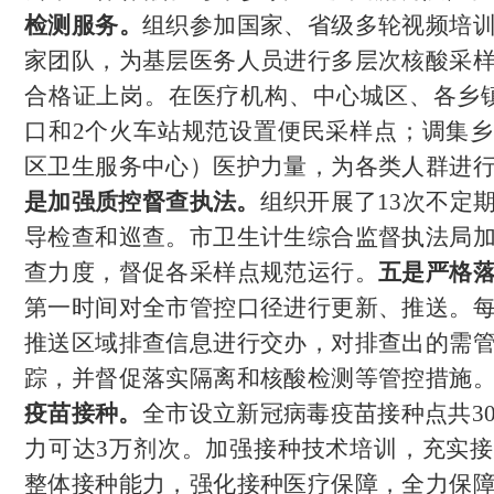
检测服务。
组织参加国家、省级多轮视频培
家团队，为基层医务人员进行多层次核酸采
合格证上岗。
在医疗机构、中心城区、各乡
口和2个火车站规范设置便民采样点；
调集乡
区卫生服务中心）医护力量，
为各类人群进
是加强质控督查执法。
组织开展了
13
次不定
导检查和巡查。市卫生计生综合监督执法局
查力度，督促各采样点规范运行。
五是严格
第一时间对全市管控口径进行更新、推送。
推送区域排查信息进行交办，对排查出的需
踪，并督促落实隔离和核酸检测等管控措施
疫苗接种。
全市设立新冠病毒疫苗接种点共
3
力可达3万剂次。加强接种技术培训，充实
整体接种能力，强化接种医疗保障，全力保