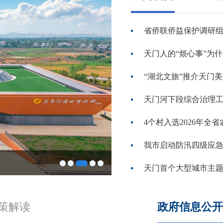
省侨联侨益保护调研
天门人的“烦心事”为什
“湖北文旅”推介天门
天门河下段综合治理
4个村入选2026年全
我市启动防汛四级应
全城燃动！天门市第二届
天门首个大型城市主
策解读
政府信息公开