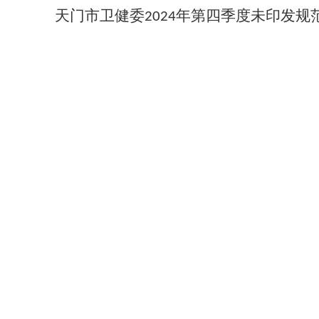
天门市卫健委
年第
四
季度未印发规
202
4