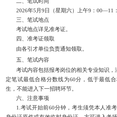
二、
笔试时间
2026
年
5
月
9
日（星期
六
）
上午
9
：
00
—
11
三、
笔试地点
考试地点详见准考证。
四、
准考证
领取
由各引才单位负责通知领取。
五、笔试内容
考试内容包括
报考岗位的相关专业知识，
定笔试最低合格分数线为
60分，低于最低
生，不能进入下一招聘环节。
六、注意事项
1.
考试开始前
60
分钟，考生
须
凭
本人
准