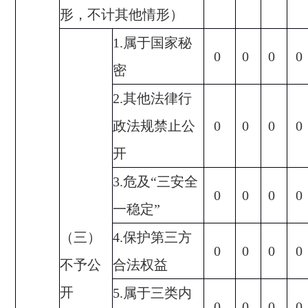
形，不计其他情形）
1.
属于国家秘
0
0
0
0
密
2.
其他法律行
政法规禁止公
0
0
0
0
开
3.
危及“三安全
0
0
0
0
一稳定”
（三）
4.
保护第三方
0
0
0
0
不予公
合法权益
开
5.
属于三类内
0
0
0
0