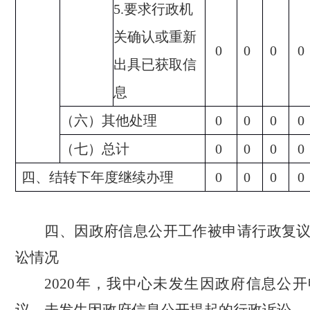
5.
要求行政机
关确认或重新
0
0
0
0
出具已获取信
息
（六）其他处理
0
0
0
0
（七）总计
0
0
0
0
四、结转下年度继续办理
0
0
0
0
四、因政府信息公开工作被申请行政复
讼情况
2020
年，我中心未发生因政府信息公开