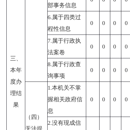
部事务信息
6.
属于四类过
0
0
0
0
程性信息
7.
属于行政执
0
0
0
0
法案卷
三、
8.
属于行政查
本年
0
0
0
0
询事项
度办
1.
本机关不掌
理结
握相关政府信
0
0
0
0
果
息
（四）
2.
没有现成信
无法提