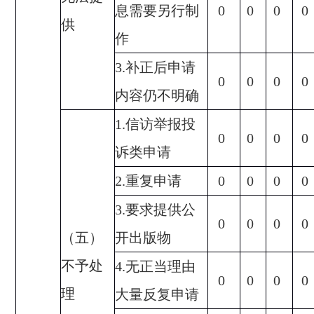
息需要另行制
0
0
0
0
供
作
3.
补正后申请
0
0
0
0
内容仍不明确
1.
信访举报投
0
0
0
0
诉类申请
2.
重复申请
0
0
0
0
3.
要求提供公
0
0
0
0
（五）
开出版物
不予处
4.
无正当理由
0
0
0
0
理
大量反复申请