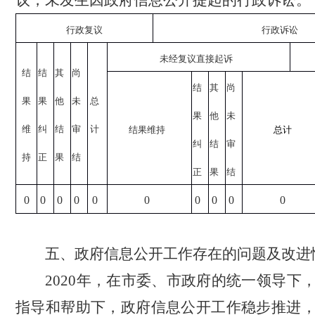
议，未发生因政府信息公开提起的行政诉讼。
行政复议
行政诉讼
未经复议直接起诉
结
结
其
尚
结
其
尚
果
果
他
未
总
果
他
未
维
纠
结
审
计
结果维持
总计
纠
结
审
持
正
果
结
正
果
结
0
0
0
0
0
0
0
0
0
0
五、政府信息公开工作存在的问题及改进
2020
年，在市委、市政府的统一领导下
指导和帮助下，政府信息公开工作稳步推进