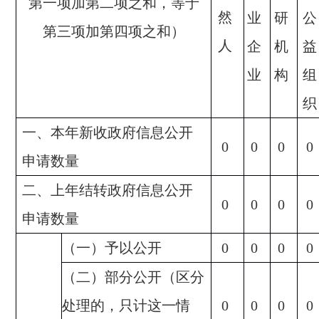
第一项加第二项之和，等于
然
业
研
公
第三项加第四项之和）
人
企
机
益
业
构
组
织
一、本年新收政府信息公开
0
0
0
0
申请数量
二、上年结转政府信息公开
0
0
0
0
申请数量
（一）予以公开
0
0
0
0
（二）部分公开（区分
处理的，只计这一情
0
0
0
0