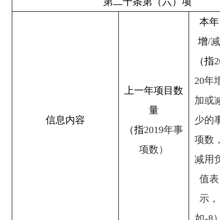
第二十条第（六）项
本年
增
/
（指
2
20
年
上一年项目数
加或
量
信息内容
少的
（指
2019
年事
项数
项数）
减用
值表
示，
如
-8