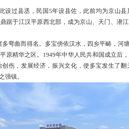
此设过县丞，民国
5年设县佐，此前均为京山县
，鼎踞于江汉平原西北部，成为京山、天门、潜江
诸多弯曲而得名。多宝傍依汉水，四乡平畴，河
汉平原精华之区。
1949年中华人民共和国成立
治创伤，发展经济，振兴文化，使多宝发生了翻
之强镇。