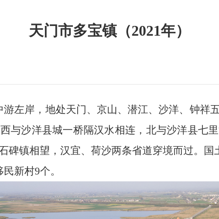
天门市多宝镇（2021年）
中游左岸，地处天门、京山、潜江、沙洋、钟祥
，西与沙洋县城一桥隔汉水相连，北与沙洋县七里
石碑镇相望，汉宜、荷沙两条省道穿境而过。国土面
移民新村9个。