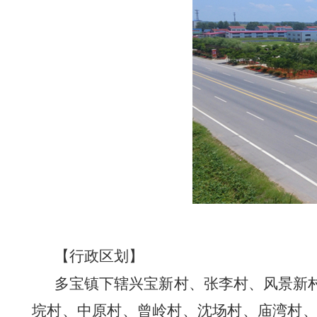
【行政区划】
多宝镇下辖兴宝新村、张李村、风景新
垸村、中原村、曾岭村、沈场村、庙湾村