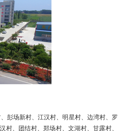
村、彭场新
村
、江汉村、明星村、边湾村、罗
汉村、团结村、郑场村、文湖村、甘露村、