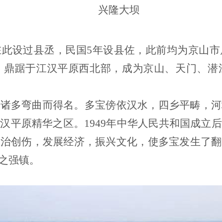
兴隆大坝
在此设过县丞，民国5年设县佐，此前均为京山市
，鼎踞于江汉平原西北部，成为京山、天门、潜
道诸多弯曲而得名。多宝傍依汉水，四乡平畴，河
汉平原精华之区。1949年中华人民共和国成立
医治创伤，发展经济，振兴文化，使多宝发生了翻
之强镇。