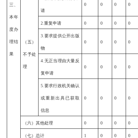
0
0
0
0
三、
请
本年
2.重复申请
0
0
0
0
度办
3.要求提供公开出版
理结
（五）
0
0
0
0
物
果
不予处
4.无正当理由大量反
理
0
0
0
0
复申请
5.要求行政机关确认
或重新出具已获取
0
0
0
0
信息
（六）其他处理
0
0
0
0
（七）总计
1
0
0
0