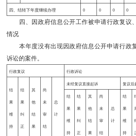
四、结转下年度继续办理
0
0
0
0
四、因政府信息公开工作被申请行政复议、
情况
本年度没有出现因政府信息公开申请行政复
诉讼的案件。
行政复议
行政诉讼
未经复议直接起诉
复议后
结
结
其
尚
结
结
其
尚
结
果
果
他
未
总
果
果
他
未
总
果
维
纠
结
审
计
维
纠
结
审
计
维
持
正
果
结
持
正
果
结
持