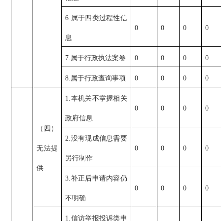
6.属于四类过程性信
0
0
0
0
息
7.属于行政执法案卷
0
0
0
0
8.属于行政查询事项
0
0
0
0
1.本机关不掌握相关
0
0
0
0
政府信息
（四）
2.没有现成信息需要
无法提
0
0
0
0
另行制作
供
3.补正后申请内容仍
0
0
0
0
不明确
1.信访举报投诉类申