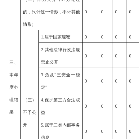
的，只计这一情形，不计其他
0
0
0
0
情形）
1.属于国家秘密
0
0
0
0
2.其他法律行政法规
0
0
0
0
禁止公开
三、
本年
3.危及“三安全一稳
0
0
0
0
度办
定”
理结
（三）
4.保护第三方合法权
0
0
0
0
果
不予公
益
开
5.属于三类内部事务
0
0
0
0
信息