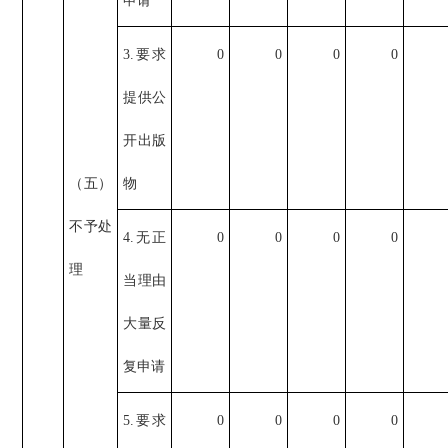
申请
3.要求
0
0
0
0
提供公
开出版
（五）
物
不予处
4.无正
0
0
0
0
理
当理由
大量反
复申请
5.要求
0
0
0
0