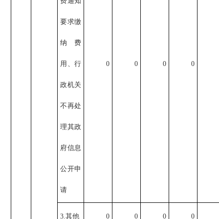
费通知
要求缴
纳费
用、行
0
0
0
0
政机关
不再处
理其政
府信息
公开申
请
3.其他
0
0
0
0