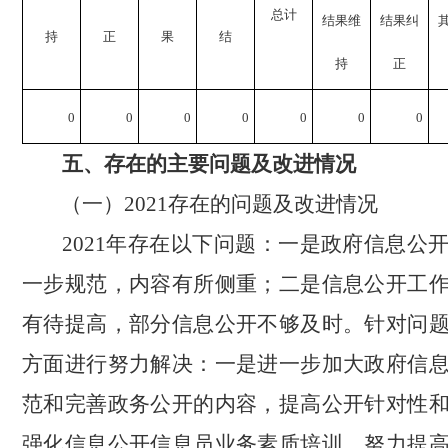
总计
结果
维
结果
纠
持
正
果
结
持
正
0
0
0
0
0
0
0
五、存在的主要问题及改进情况
（一）
2021存在的问题及改进情况
2021年存在以下问题：
一是
政府信息公
一步规范，内容有所侧重
；
二是
信息公开工
有待提高
，部分信息公开不够及时
。
针对问
方面进行努力解决：一是进一步加大政府信
范和完善政务公开的内容，提高公开针对性
强化信息公开信息员业务素质培训，努力提