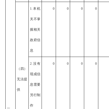
1.本机
0
0
0
0
关不掌
握相关
政府信
息
2.没有
0
0
0
0
（四）
现成信
无法提
息需要
供
另行制
作