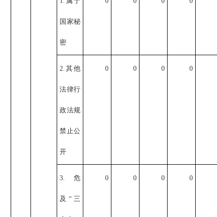
1.属于
0
0
0
0
国家秘
密
2.其他
0
0
0
0
法律行
政法规
禁止公
开
3.危
0
0
0
0
及“三