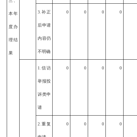
三、
3.补正
0
0
0
0
本年
后申请
度办
内容仍
理结
不明确
果
1.信访
0
0
0
0
举报投
诉类申
请
2.重复
0
0
0
0