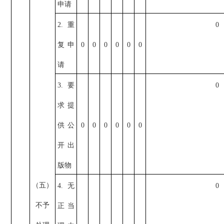
申请
2.重
0
复申
0
0
0
0
0
0
请
3.要
0
求提
供公
0
0
0
0
0
0
开出
版物
（五）
4.无
0
不予
正当