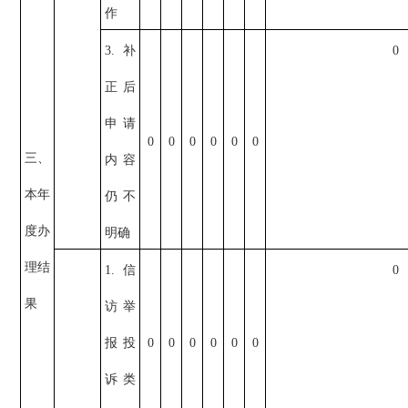
作
3.补
0
正后
申请
0
0
0
0
0
0
三、
内容
本年
仍不
度办
明确
理结
1.信
0
果
访举
报投
0
0
0
0
0
0
诉类