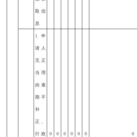
取信
息
1.申
请人
无正
当理
由逾
期不
补
正、
行政
0
0
0
0
0
0
0