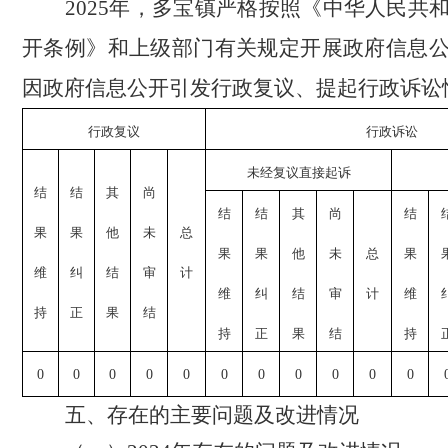
2025年，多宝镇严格按照
《中华人民共
开条例》
和上级部门有关规定开展政府信息
因政府信息公开引发行政复议、提起行政诉讼
行政复议
行政诉讼
未经复议直接起诉
结
结
其
尚
结
结
其
尚
结
果
果
他
未
总
果
果
他
未
总
果
维
纠
结
审
计
维
纠
结
审
计
维
持
正
果
结
持
正
果
结
持
0
0
0
0
0
0
0
0
0
0
0
五、存在的主要问题及改进情况