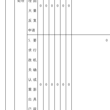
处理
理由
0
0
0
0
0
0
大量
反复
申请
5.要
0
求行
政机
关确
认或
0
0
0
0
0
0
重新
出具
已获