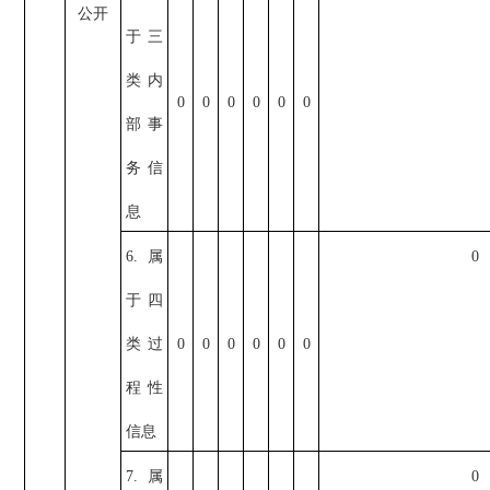
公开
于三
类内
0
0
0
0
0
0
部事
务信
息
6.属
0
于四
类过
0
0
0
0
0
0
程性
信息
7.属
0