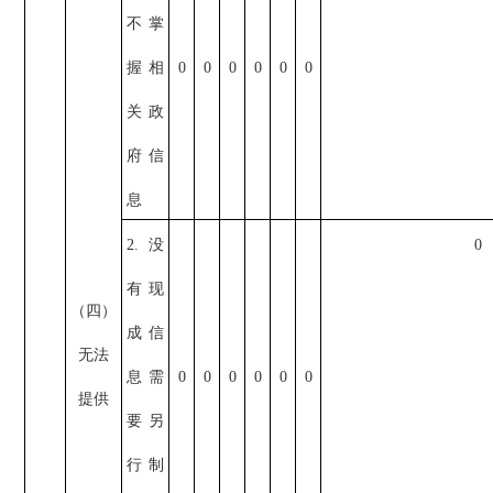
不掌
握相
0
0
0
0
0
0
关政
府信
息
2.没
0
有现
（四）
成信
无法
息需
0
0
0
0
0
0
提供
要另
行制