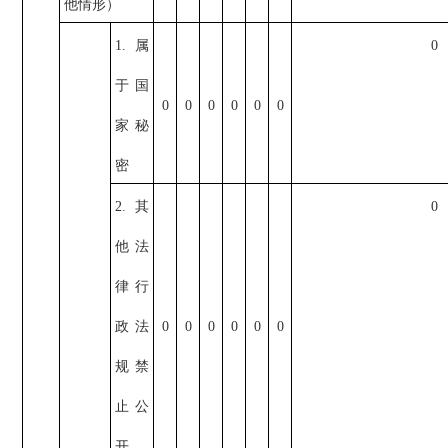
他情形）
1.属
0
于国
0
0
0
0
0
0
家秘
密
2.其
0
他法
律行
政法
0
0
0
0
0
0
规禁
止公
开