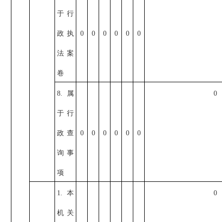
于行
政执
0
0
0
0
0
0
法案
卷
8.属
0
于行
政查
0
0
0
0
0
0
询事
项
1.本
0
机关