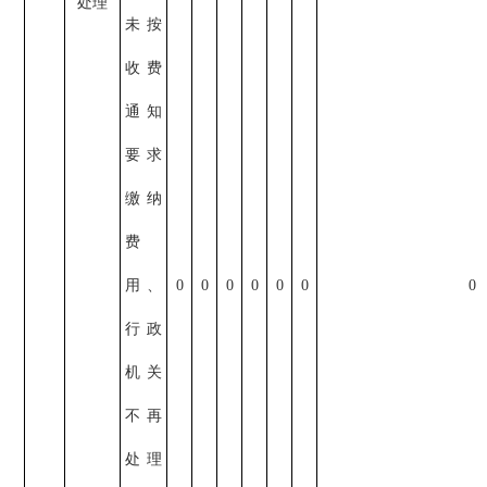
处理
未按
收费
通知
要求
缴纳
费
用、
0
0
0
0
0
0
0
行政
机关
不再
处理