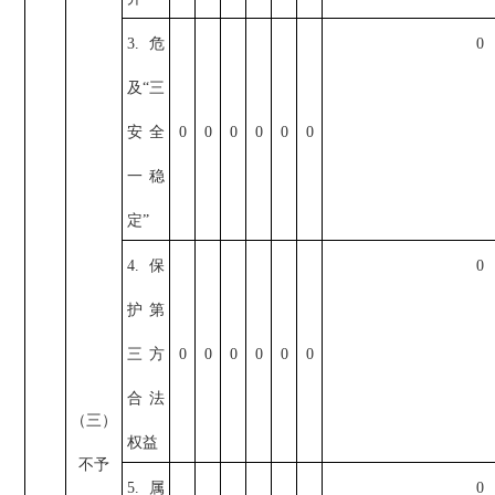
3.危
0
及“三
安全
0
0
0
0
0
0
一稳
定”
4.保
0
护第
三方
0
0
0
0
0
0
合法
（三）
权益
不予
5.属
0