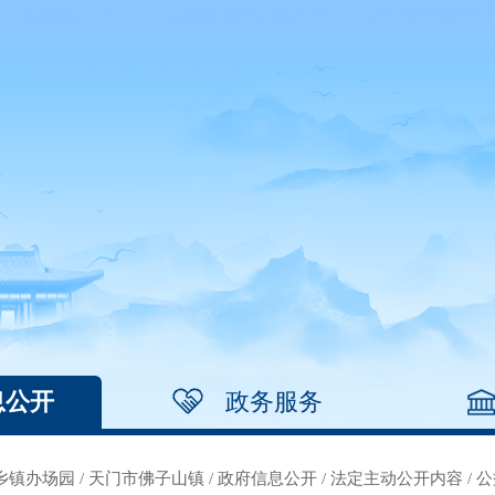
息公开
政务服务
乡镇办场园
/
天门市佛子山镇
/
政府信息公开
/
法定主动公开内容
/
公