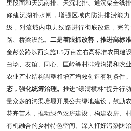
里段面和天沉南排、天沉北排、通沉渠全线
修建沉湖补水闸，增强区域内防洪排涝能力
级，对流域内电力线路进行彻底改造，完善
路、桥梁设施。
二是着眼抓改善，推进高标
金彭公路以西实施
1.5万亩左右高标准农田建
白场、友谊、同心、匡岭等村排灌沟渠和农
农业产业结构调整和增产增效创造有利条件
态，强化统筹治理。
推进
“绿满横林”提升行
量众多的沟渠塘堰开展公共绿地建设，鼓励
花卉苗木，推动绿色农房建设，构建农房、
有机融合的乡村特色空间。深入打好污染防