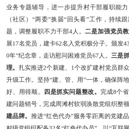
业务专题辅导，进一步提升村干部履职能力
（社区）“两委”换届“回头看”工作，持续
题，调整履职不力干部4人。
二是加强党员
展
17名党员，建卡62名入党积极分子。颁发4
0年”纪念章，走访慰问困难党员67人。
三是
理。
扎实推进
2个新建、1个改扩建村党员群
升级工作。坚持“建、管、用”一体，确保阵
好、用得顺。
四是抓实问题整改。
完成
8个
建问题销号，完成周滩村软弱涣散党组织整
建品牌。
推进
“红色代办”服务零距离的党建品
村级党组织配备32名“红色代办员”，以“互联