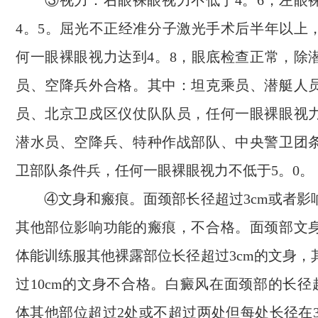
③视力：右眼裸眼视力不低于4。6，左眼
4。5。屈光不正经准分子激光手术后半年以上
何一眼裸眼视力达到4。8，眼底检查正常，除
员、空降兵外合格。其中：坦克乘员、潜艇人
员、北京卫戍区仪仗队队员，任何一眼裸眼视力
潜水员、空降兵、特种作战部队、中央警卫团
卫部队条件兵，任何一眼裸眼视力不低于5。0。
④文身和瘢痕。面颈部长径超过3cm或者影
其他部位影响功能的瘢痕，不合格。面颈部文
体能训练服其他裸露部位长径超过3cm的文身，
过10cm的文身不合格。白癜风在面颈部的长径
体其他部位超过2处或不超过两处但每处长径在3