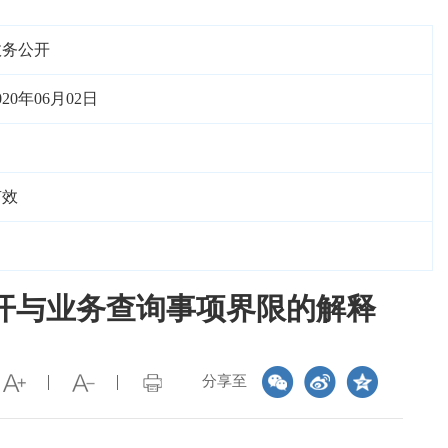
政务公开
020年06月02日
有效
开与业务查询事项界限的解释
分享至