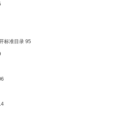
5
标准目录 95
9
6
4