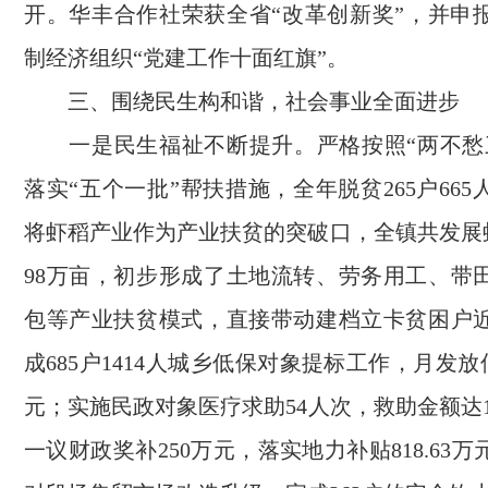
开。华丰合作社荣获全省“改革创新奖”，并申
制经济组织“党建工作十面红旗”。
三、围绕民生构和谐，社会事业全面进步
一是民生福祉不断提升。严格按照“两不愁
落实“五个一批”帮扶措施，全年脱贫265户66
将虾稻产业作为产业扶贫的突破口，全镇共发展虾
98万亩，初步形成了土地流转、劳务用工、带
包等产业扶贫模式，直接带动建档立卡贫困户
成685户1414人城乡低保对象提标工作，月发放低
元；实施民政对象医疗求助54人次，救助金额达1
一议财政奖补250万元，落实地力补贴818.63万