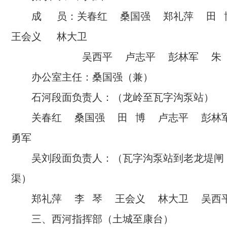
成 员：关春红 桑国强 郑礼萍 田
王会义
林大卫
吴西平 卢志平 彭林军 朱 亮
办公室主任：桑国强（兼）
石河段面负责人：（龙岭至瓦字沟泵站）
关春红 桑国强 田 博 卢志平 彭林
勇军
吴刘段面负责人：（瓦字沟泵站到老龙堤闸
渠）
郑礼萍 李 琴 王会义 林大卫 吴西
三、西河指挥部（土城至康台）