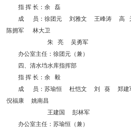
指 挥 长：余 磊
成 员：徐团元 刘雅文 王峰涛 高
陈拥军
林大卫
朱 亮 吴勇军
办公室主任：徐团元（兼）
四、清水垱水库指挥部
指 挥 长：余 毅
成 员：苏瑜恒 杜恺文 刘 葵 郑
倪福康 姚南昌
王建国 彭林军
办公室主任：苏瑜恒（兼）