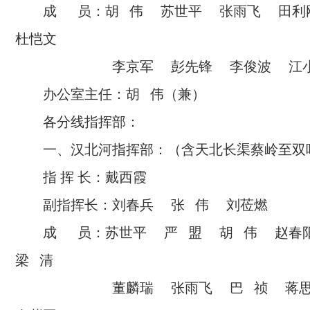
成 员：胡 伟 苏世平 张雨飞 田
杜恺文
李京军 彭先锋 李俊波 江
办公室主任：胡 伟（兼）
各分线指挥部：
一、汉北河指挥部：（含天北长渠蔡岭至双
指 挥 长：戴西霞
副指挥长：刘春兵 张 伟 刘莅燃
成 员：苏世平 严 盟 胡 伟 赵
梁 清
董麟瑞 张雨飞 巴 祯 蒋思