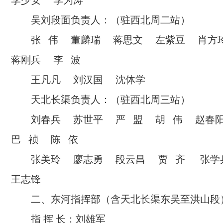
李少安 李为涛
吴刘段面负责人：（驻西北周二站）
张 伟 董麟瑞 蒋思文 左紫豆 肖
蒋刚兵 李 波
王凡凡 刘汉国 沈体学
天北长渠负责人：（驻西北周三站）
刘春兵 苏世平 严 盟 胡 伟 赵
巴 祯 陈 依
张美玲 廖志勇 段云昌 贾 齐 张
王志锋
二、东河指挥部（含天北长渠东吴至洪山段
指 挥 长：刘雄军