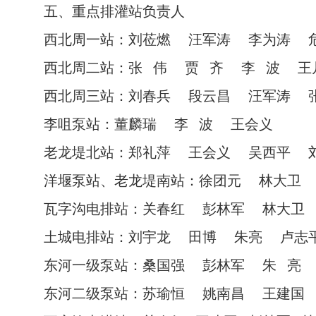
五、重点排灌站负责人
西北周一站：刘莅燃 汪军涛 李为涛 
西北周二站：张 伟 贾 齐 李 波 王
西北周三站：刘春兵 段云昌 汪军涛 
李咀泵站：董麟瑞 李 波 王会义
老龙堤北站：郑礼萍 王会义 吴西平 
洋堰泵站、老龙堤南站：徐团元 林大卫
瓦字沟电排站：关春红 彭林军 林大卫
土城电排站：刘宇龙 田博 朱亮 卢志
东河一级泵站：桑国强 彭林军 朱 亮
东河二级泵站：苏瑜恒 姚南昌 王建国