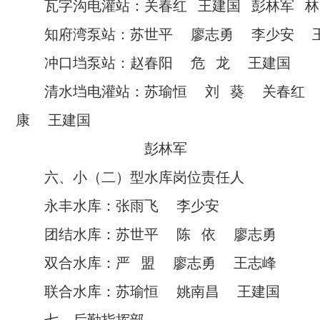
瓦字沟电灌站：关春红 王建国 彭林军 林
知府湾泵站：苏世平 廖志勇 李少安 
冲口垱泵站：赵春阳 危 龙 王建国
清水垱电灌站：苏瑜恒 刘 葵 关春
康 王建国
彭林军
六、小（二）型水库岗位责任人
永丰水库：张雨飞 李少安
团结水库：苏世平 陈 依 廖志勇
双合水库：严 盟 廖志勇 王志峰
联合水库：苏瑜恒 姚南昌 王建国