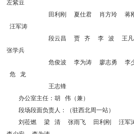
左紫豆
田利刚 夏仕君 肖方玲 蒋刚
汪军涛
段云昌 贾 齐 李 波 王凡
张学兵
危俊波 李为涛 廖志勇 李少
危 龙
王志锋
办公室主任：胡 伟（兼）
段场段面负责人：（驻西北周一站）
刘莅燃 梁 清 张雨飞 田利刚 汪