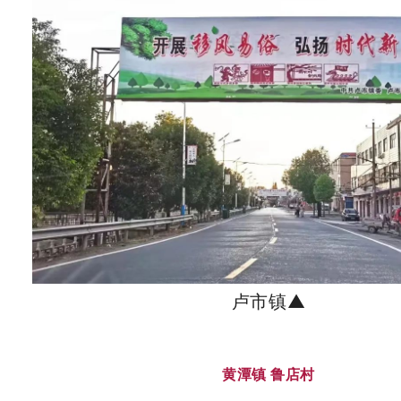
卢市镇▲
黄潭镇 鲁店村