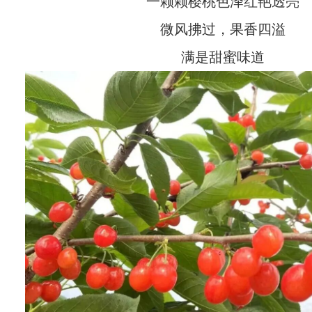
一颗颗樱桃色泽红艳透亮
微风拂过，果香四溢
满是甜蜜味道