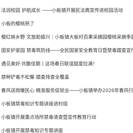
法润校园 护航成长 ——小板镇开展民法典宣传进校园活动
小板的樱桃熟了
樱红映乡野 文旅助振兴｜小板镇大板村百果采摘园樱桃采摘季
国安护家园 禁毒筑防线——全民国家安全教育日暨禁毒踏查宣
遇见美好·共酿佳期丨这场春日联谊甜度拉满！
禁种铲毒不松懈 踏查排查全覆盖
春风送岗暖民心 精准服务促就业——小板镇举办2026年春风行动
小板镇禁毒知识专题讲座进村组
小板镇开展重点场所禁毒清查暨宣传教育行动
小板镇开展禁毒知识专题讲座