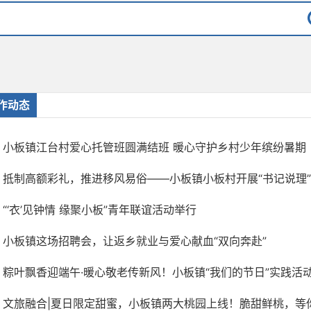
作动态
小板镇江台村爱心托管班圆满结班 暖心守护乡村少年缤纷暑期
抵制高额彩礼，推进移风易俗——小板镇小板村开展“书记说理”新
“‘衣’见钟情 缘聚小板”青年联谊活动举行
小板镇这场招聘会，让返乡就业与爱心献血“双向奔赴”
粽叶飘香迎端午·暖心敬老传新风！小板镇“我们的节日”实践活
文旅融合|夏日限定甜蜜，小板镇两大桃园上线！脆甜鲜桃，等