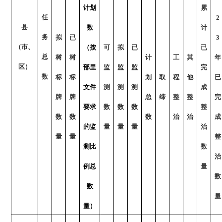
计划
累
任
2
县
数
计
务
拟
已
3
（市、
（按
可
拟
已
已
总
树
树
计
工
其
年
区）
部里
监
监
监
完
数
标
标
划
取
程
他
已
文件
测
测
测
成
牌
牌
总
缔
整
整
完
要求
数
数
数
整
数
数
数
治
治
成
的监
量
量
量
治
量
量
整
测比
数
治
例总
量
数
数
量
量）