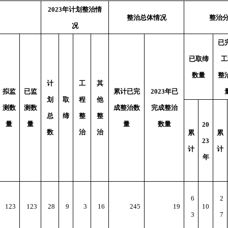
2023年计划整治情
整治总体情况
整治
况
已
已取缔
工
数量
整
计
工
其
拟监
已监
累计已完
2023年已
划
取
程
他
测数
测数
成整治数
完成整治
总
缔
整
整
量
量
量
数量
20
数
治
治
累
累
23
计
计
年
6
2
123
123
28
9
3
16
245
19
10
3
7