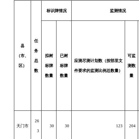
标识牌情况
监测情况
任
县
务
（市、
拟树
已树
可监
总
应测尽测计划数（按部里文
区）
标牌
标牌
测数
数
件要求的监测比例总数量）
数量
数量
量
26
天门市
30
30
123
204
3