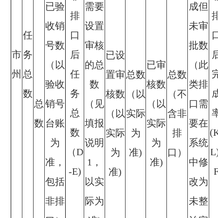
已验
需要
成但
排
收销
设置
未审
任
口
号数
审核
批数
市
务
后
已设
（以
的总
已审
（此
州
总
任
置审
总数
总数
验收
数
核数
类排
数
务
核数
（以
（不
总
销号
（见
（以
口需
总
（以
实际
含非
数
台账
填报
实际
要在
数
(
实际
为
排
为
说明
为
系统
（D
L
为
准)
口）
准，
1，
准)
中修
-E)
准)
包括
以实
改为
非排
际为
未整