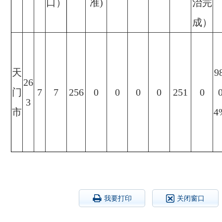
口）
准)
治完
成）
天
9
26
门
7
7
256
0
0
0
0
251
0
3
市
4
我要打印
关闭窗口