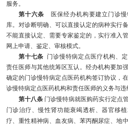
服务。
第
十六
条
医保经办机构要建立门诊慢
库。对诊断明确、可以直接认定的病种实行
不能直接认定、需要专家鉴定的，实行准入
网上申请、鉴定、审核模式。
第
十七
条
门诊慢特病定点
医疗
机构
、
定
责任医师与其他统筹区
互认。
经办机构
要加
确定的门诊慢特病定点医药机构签订协议，
诊慢特病定点医药机构和责任医师的义务与违
第十八条
门诊慢特病就医购药实行定点
门诊治疗、慢性肾功能衰竭透析、器官移植
疗、重性精神病、血友病、苯丙酮尿症、地