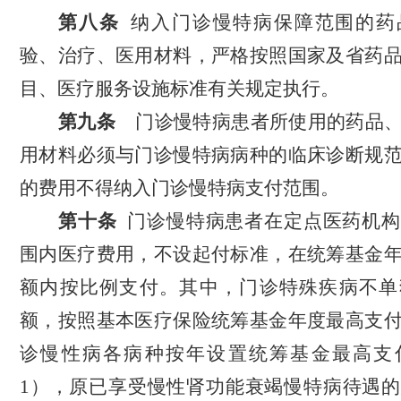
第
八
条
纳入门诊慢特病保障范围的药
验、治疗、医用材料，严格按照国家及省药
目、医疗服务设施标准有关规定执行。
第
九
条
门诊慢特病
患者
所使用的药品
用材料
必须与门诊慢特病病种的
临床诊断规
的费用不得纳入门诊慢特病支付范围。
第
十
条
门诊慢特病
患者
在定点医药机构
围内医疗费用，
不设
起付标准，
在统筹基金
额内
按比例支付。
其中，
门诊特殊疾病不单
额，按照基本医疗保险统筹基金年度最高支
诊慢性病各病种按年设置统筹基金最高支
1），原已享受慢性肾功能衰竭慢特病待遇