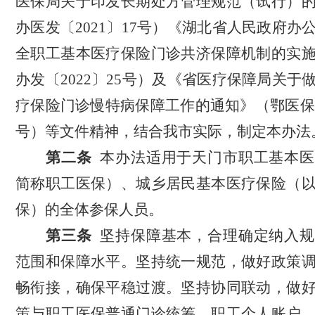
医保局
关于印发长期处方管理规范（试行）
办医发〔
2021〕17号
）
《湖北省人民政府办
全职工基本医疗保险门诊共济保障机制的实
办发〔
2022〕25号）
及
《
省医疗保障局
关于
疗保险门诊慢特病保障工作的通知
》（
鄂医保
号
）
等文件精神
，结合我市实际，制定本
办法
第二条
本
办法
适用于
天门市
职工基本医
简称职工医保）
、
城乡居民基本医疗保险（
保）
的全体参保人员。
第三条
坚持保障基本，合理确定纳入规
范围和保障水平。坚持统一规范，做好政策
畅衔接，确保平稳过渡。坚持协同联动，做
策与职工医保普通门诊统筹、职工个人账户