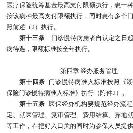
医疗保险统筹基金最高支付限额执行，患一
按该病种最高支付限额执行，同时患有多个
照前述（2）执行。
第
十三
条
门诊慢特病患者自认定之日
病待遇，
限额标准按全年执行。
第
四
章
经办
服务
管理
第
十四
条
门诊慢特病准入标准按照《湖
保险门诊慢特病准入标准》执行（附件
2）。
第
十五
条
医保经办机构要规范经办流程
定、就医管理、复审管理、费用结算、异地
等工作，在把好入口关的同时为参保人员提