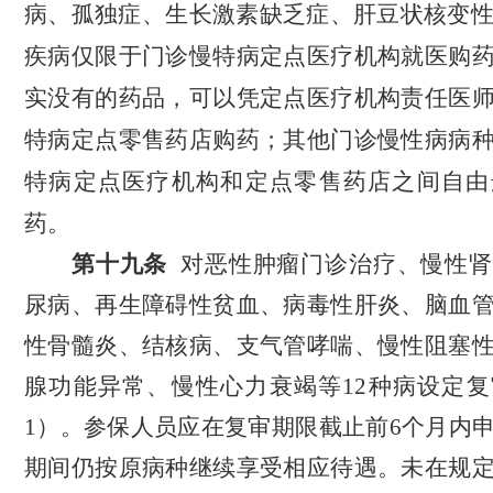
病、孤独症、生长激素缺乏症、肝豆状核变
疾病仅限于门诊慢特病定点医疗机构就医购
实没有的药品，可以凭定点医疗机构责任医
特病定点零售药店购药；其他门诊慢性病病
特病定点医疗机构和定点零售药店之间自由
药。
第
十九
条
对
恶性肿瘤门诊治疗
、慢性肾
尿病、再生障碍性贫血、病毒性肝炎、脑血
性骨髓炎、结核病、支气管哮喘、慢性阻塞
腺功能异常、慢性心力衰竭等
12种病设定
复
1
）。
参保人
员
应在复审期限截止前
6个月内
期间仍按原病种继续享受相应待遇。未在规