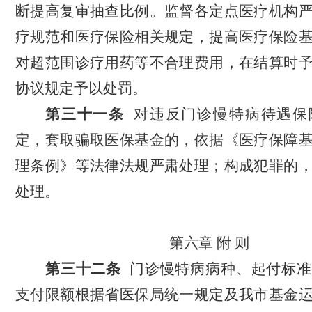
断提高复审抽查比例。
监督各定点医疗机构
疗规范和医疗保险相关规定，提高医疗保险
对超范围诊疗用药等不合理费用，在结算时
协议规定予以处罚。
第
三
十
一
条
对
违反
门诊
慢特病待遇保
定，套取骗取医保基金的，依据《医疗保障
理条例》等法律法规严肃处理；构成犯罪的
处理。
第
六
章
附
则
第
三
十
二
条
门诊慢特病
病种、
起付
标准
支付
限额根据
省医保局统一规定及
我市基金