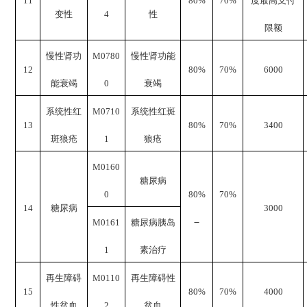
11
80%
70%
度最高支付
变性
4
性
限额
慢性肾功
M0780
慢性肾功能
12
8
0%
7
0%
6000
能衰竭
0
衰竭
系统性红
M0710
系统性红斑
13
8
0%
70%
3400
斑狼疮
1
狼疮
M0160
糖尿病
0
8
0%
70%
14
糖尿病
3000
M0161
糖尿病胰岛
1
素治疗
再生障碍
M0110
再生障碍性
15
8
0%
70%
4000
性贫血
2
贫血