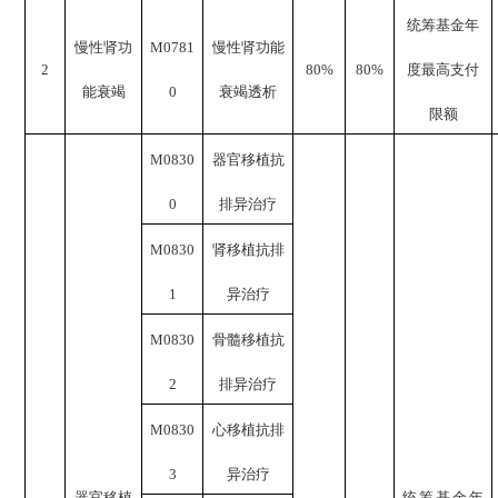
统筹基金年
慢性肾功
M0781
慢性肾功能
2
80%
80%
度最高支付
能衰竭
0
衰竭透析
限额
M0830
器官移植抗
0
排异治疗
M0830
肾移植抗排
1
异治疗
M0830
骨髓移植抗
2
排异治疗
M0830
心移植抗排
3
异治疗
器官移植
统筹基金年