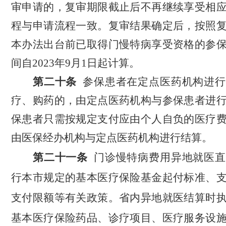
审申请的，复审期限截止后不再继续享受相
程与申请流程一致。复审结果确定后，按照
本办法出台前已取得门慢特病享受资格的参
间自
2023年9月1日起计算。
第
二十
条
参保患
者在定点医药机构进行
疗、购药
的
，由定点医
药机构与参保患者进
保患者只需按规定支付应由个人自负的医疗
由医保经办机构与定点医药机构进行结算。
第
二十一
条
门诊慢特病费用异地就医直
行
本市
规定的基本医疗保险基金起付标准、
支付限额等有关政策。
省内异地
就医
结算时
基本医疗保险药品、诊疗项目、医疗服务设