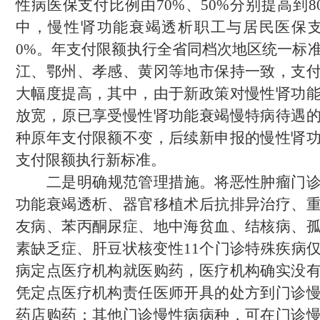
性病
医保
支付比例由
70%、50%分别提高到8
中
，
慢性肾功能衰竭透析职工
与
居民
医保
0%
。
年支付限额执行全省
同档次地区
统一标
江、鄂州、孝感、黄冈等地
市
保持一致
，
支
大幅度提高，其中，由于新政策对
慢性肾功
放宽，原已享受
慢性肾功能衰竭
慢特病待遇
种
原
年支付限额不变，
后续
新
申报的
慢性肾
支付限额执行
新
标准。
二是明确规范管理措施。将恶性肿瘤门
功能衰竭透析、器官移植术后抗排异治疗、
友病、苯丙酮尿症、地中海贫血、结核病、
素缺乏症、肝豆状核变性
11个
门诊特殊疾病
病定点医疗机构就医购药，医疗机构确实没
凭定点医疗机构责任医师
开具的
处方到门诊
药店购药；其他门诊慢性病病种，可在门诊