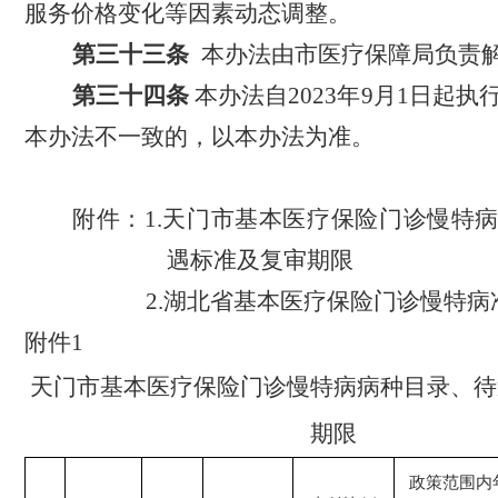
服务价格变化等因素动态调整。
第
三
十
三
条
本
办法
由市
医疗保障局
负责
第
三
十
四
条
本办法自
2023年9月1日起
本办法不一致的，以本办法为准。
附
件
：
1.天门市基本医疗保险门诊慢特
遇标准及复审期限
2.湖北省基本医疗保险门诊慢特病
附件
1
天门市基本医疗保险门诊慢特病病种目录、待
期限
政策范围内