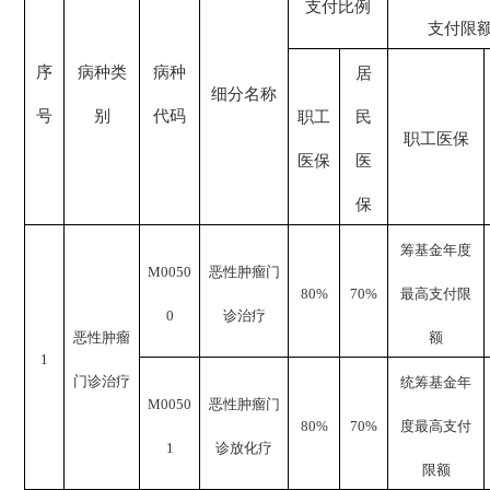
支付比例
支付限
序
病种类
病种
居
细分名称
号
别
代码
职工
民
职工医保
医保
医
保
筹基金年度
M0050
恶性肿瘤门
80%
70%
最高支付限
0
诊治疗
恶性肿瘤
额
1
门诊治疗
统筹基金年
M0050
恶性肿瘤门
80%
70%
度最高支付
1
诊放化疗
限额