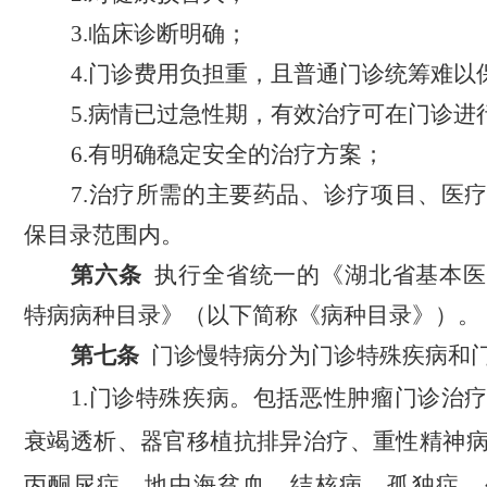
3.临床诊断明确；
4.门诊费用负担重，且普通门诊统筹难以
5.病情已过急性期，有效治疗可在门诊进
6.有明确稳定安全的治疗方案；
7.治疗所需的主要药品、诊疗项目、医
保目录范围内。
第
六
条
执行
全省
统一的
《
湖北省
基本医
特病病种目录
》（
以下简称
《病种目录》
）
。
第七条
门诊慢特病分为门诊特殊疾病和
1.门诊特殊疾病。
包括恶性肿瘤门诊
治
衰竭透析、器官移植抗排异治疗、重性精神
丙酮尿症、地中海贫血、结核病、孤独症、