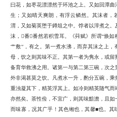
曰花，如枣花漂漂然于环池之上。又如回潭曲
生；又如晴天爽朗，有浮云鳞然。其沫者，
渭，又如菊英堕于鐏俎之中。饽者以滓煮之。
沫，番番然若积雪耳。《荈赋》所谓“焕如
艹敷”，有之。第一煮水沸，而弃其沫之上，
母，饮之则其味不正。其第一者为隽永，或留
备育华救沸之用。诸第一与第二第三碗，次之
外非渴甚莫之饮。凡煮水一升，酌分五碗，乘
重浊凝其下，精英浮其上。如冷则精英随气而
亦然矣。茶性俭，不宜广，则其味黯澹，且如
而味寡，况其广乎！其色缃也，其馨■也。其