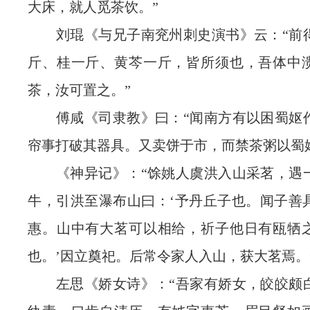
大床，就人觅茶饮。”
刘琨《与兄子南兖州刺史演书》云：“前
斤、桂一斤、黄芩一斤，皆所须也，吾体中
茶，汝可置之。”
傅咸《司隶教》曰：“闻南方有以困蜀妪
帘事打破其器具。又卖饼于市，而禁茶粥以蜀
《神异记》：“馀姚人虞洪入山采茗，遇
牛，引洪至瀑布山曰：‘予丹丘子也。闻子善
惠。山中有大茗可以相给，祈子他日有瓯牺
也。’因立奠祀。后常令家人入山，获大茗焉。
左思《娇女诗》：“吾家有娇女，皎皎颇