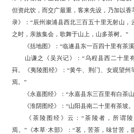
但资此饮，而交广最重，客来先设，乃加以香
录》：“辰州溆浦县西北三百五十里无射山，
之时，亲族集会，歌舞于山上，山多茶树。”
《括地图》：“临遂县东一百四十里有茶溪
山谦之《吴兴记》：“乌程县西二十里有
荈。《夷陵图经》：“黄牛、荆门、女观望州
焉。”
《永嘉图经》：“永嘉县东三百里有白茶山
《淮阴图经》：“山阳县南二十里有茶坡。
《茶陵图经》云：“茶陵者，所谓陵
焉。”《本草·木部》：“茗，苦茶，味甘苦，