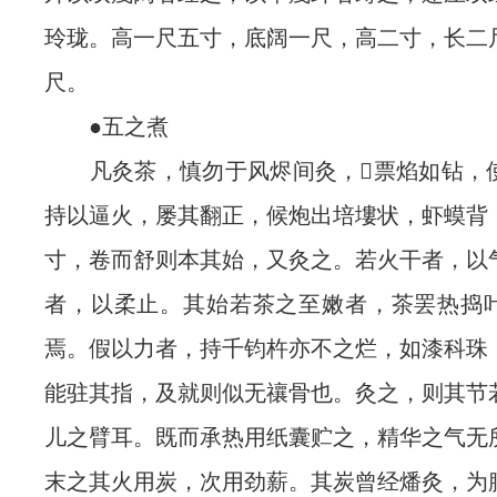
玲珑。高一尺五寸，底阔一尺，高二寸，长二
尺。
●五之煮
凡灸茶，慎勿于风烬间灸，票焰如钻，
持以逼火，屡其翻正，候炮出培塿状，虾蟆背
寸，卷而舒则本其始，又灸之。若火干者，以
者，以柔止。其始若茶之至嫩者，茶罢热捣
焉。假以力者，持千钧杵亦不之烂，如漆科珠
能驻其指，及就则似无禳骨也。灸之，则其节
儿之臂耳。既而承热用纸囊贮之，精华之气无
末之其火用炭，次用劲薪。其炭曾经燔灸，为