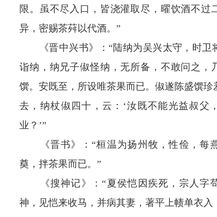
限。虽不尽入口，皆浇灌取尽，曜饮酒不过
异，密赐茶荈以代酒。”
《晋中兴书》：“陆纳为吴兴太守，时卫
诣纳，纳兄子俶怪纳，无所备，不敢问之，
馔。安既至，所设唯茶果而已。俶遂陈盛馔珍
去，纳杖俶四十，云：‘汝既不能光益叔父
业？’”
《晋书》：“桓温为扬州牧，性俭，每燕
奠，拌茶果而已。”
《搜神记》：“夏侯恺因疾死，宗人字苟
神，见恺来收马，并病其妻，著平上帻单衣入