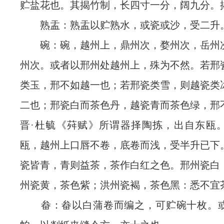
贮盐花也。其揭竹制，长四寸一分，阔九分。
熟盂：熟盂以贮熟水，或瓷或沙，受二升
碗：碗，越州上，鼎州次，婺州次，岳州
州次。或者以邢州处越州上，殊为不然。若邢
类玉，邢不如越一也；若邢瓷类雪，则越瓷类
二也；邢瓷白而茶色丹，越瓷青而茶色绿，邢
晋·杜毓《荈赋》所谓器择陶拣，出自东瓯
瓯，越州上口唇不卷，底卷而浅，受半升已下
瓷皆青，青则益茶，茶作白红之色。邢州瓷白
州瓷黄，茶色紫；洪州瓷褐，茶色黑：悉不宜
畚：畚以白蒲卷而编之，可贮碗十枚。或