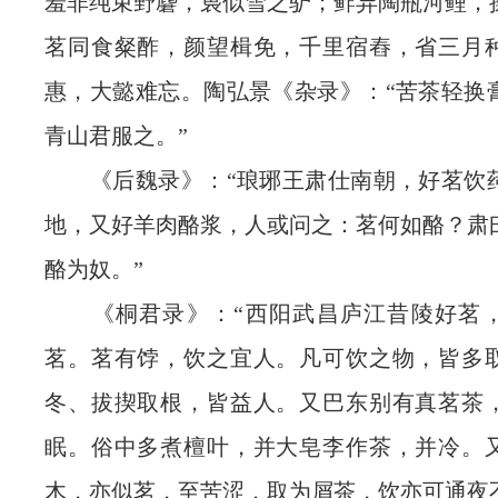
羞非纯束野麏，裛似雪之驴；鲊异陶瓶河鲤，
茗同食粲酢，颜望楫免，千里宿舂，省三月
惠，大懿难忘。陶弘景《杂录》：“苦茶轻换
青山君服之。”
《后魏录》：“琅琊王肃仕南朝，好茗饮
地，又好羊肉酪浆，人或问之：茗何如酪？肃
酪为奴。”
《桐君录》：“西阳武昌庐江昔陵好茗，
茗。茗有饽，饮之宜人。凡可饮之物，皆多
冬、拔揳取根，皆益人。又巴东别有真茗茶
眠。俗中多煮檀叶，并大皂李作茶，并冷。
木，亦似茗，至苦涩，取为屑茶，饮亦可通夜