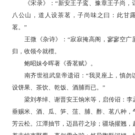
《宋录》：“新安王子鸾、豫章王子尚，
八公山，道人设茶茗，子尚味之曰：此甘
茗。”
王微《杂诗》：“寂寂掩高阁，寥寥空广
归，收领今就槚。
鲍昭妹令晖著《香茗赋》。
南齐世祖武皇帝遗诏：“我灵座上，慎勿
设饼果、茶饮、乾饭、酒脯而已。”
梁刘孝绰、谢晋安王饷米等，启传诏：李
垂赐米、酒、瓜、笋、菹、脯、酢、茗八种，
芳云松。江潭抽节，迈昌荇之珍；疆场擢翘，