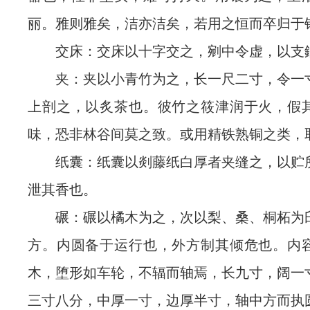
丽。雅则雅矣，洁亦洁矣，若用之恒而卒归于
交床：交床以十字交之，剜中令虚，以支
夹：夹以小青竹为之，长一尺二寸，令一
上剖之，以炙茶也。彼竹之筱津润于火，假
味，恐非林谷间莫之致。或用精铁熟铜之类，
纸囊：纸囊以剡藤纸白厚者夹缝之，以贮
泄其香也。
碾：碾以橘木为之，次以梨、桑、桐柘为
方。内圆备于运行也，外方制其倾危也。内
木，堕形如车轮，不辐而轴焉，长九寸，阔一
三寸八分，中厚一寸，边厚半寸，轴中方而执