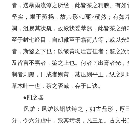
者，遇暴雨流潦之所经，此皆茶之精腴。有如
坚实，艰于蒸捣，故其形<丽>簁然；有如
凋，沮易其状貌，故厥状委萃然，此皆茶之瘠
至于封七经目，自胡靴至于霜荷八等，或以光
者，斯鉴之下也；以皱黄坳垤言佳者；鉴之次
及皆言不嘉者，鉴之上也。何者？出膏者光，
制者则黑，日成者则黄，蒸压则平正，纵之则
草木叶一也，茶之否臧，存于口诀。
●四之器
风炉：风炉以铜铁铸之，如古鼎形，厚三
分，令六分虚中，致其圬墁，凡三足。古文书