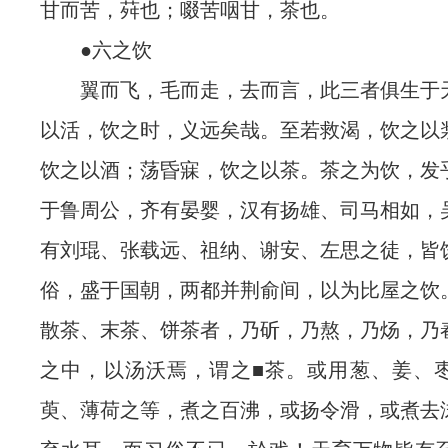
甘而苦，荈也；啜苦咽甘，茶也。
●六之饮
翼而飞，毛而走，去而言，此三者俱生于
以活，饮之时，义远矣哉。至若救渴，饮之以
饮之以酒；荡昏寐，饮之以茶。茶之为饮，发
于鲁周公，齐有晏婴，汉有扬雄、司马相如，
有刘琨、张载远、祖纳、谢安、左思之徒，皆
俗，盛于国朝，两都并荆俞间，以为比屋之饮
散茶、末茶、饼茶者，乃斫，乃熬，乃炀，乃
之中，以汤沃焉，谓之■茶。或用葱、姜、
萸、薄荷之等，煮之百沸，或扬令滑，或煮去