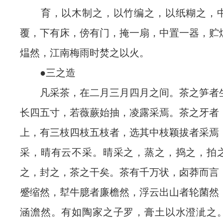
育，以木制之，以竹编之，以纸糊之，中
覆，下有床，傍有门，掩一扇，中置一器，贮
煴然，江南梅雨时焚之以火。
●三之造
凡采茶，在二月三月四月之间。茶之笋者
长四五寸，若薇蕨始抽，凌露采焉。茶之牙者
上，有三枝四枝五枝者，选其中枝颖拔者采焉
采，晴有云不采。晴采之，蒸之，捣之，拍
之，封之，茶之干矣。茶有千万状，卤莽而言
蹙缩然，犎牛臆者廉檐然，浮云出山者轮菌然
涵澹然。有如陶家之子罗，膏土以水澄泚之