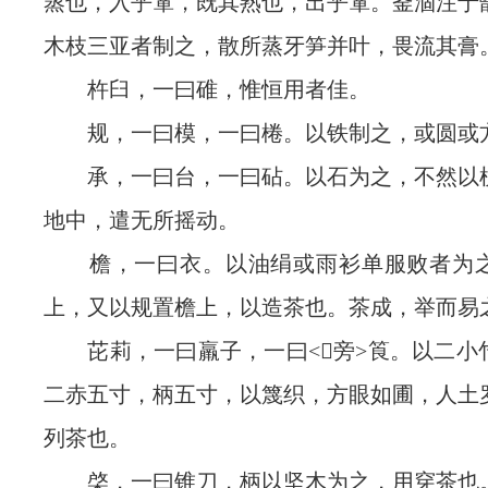
蒸也，入乎箪，既其熟也，出乎箪。釜涸注于
木枝三亚者制之，散所蒸牙笋并叶，畏流其膏
杵臼，一曰碓，惟恒用者佳。
规，一曰模，一曰棬。以铁制之，或圆或
承，一曰台，一曰砧。以石为之，不然以
地中，遣无所摇动。
檐，一曰衣。以油绢或雨衫单服败者为之
上，又以规置檐上，以造茶也。茶成，举而易
芘莉，一曰羸子，一曰<旁>筤。以二小
二赤五寸，柄五寸，以篾织，方眼如圃，人土
列茶也。
棨，一曰锥刀，柄以坚木为之，用穿茶也