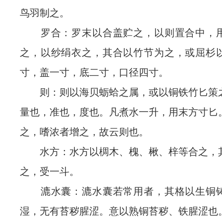
鸟羽制之。
罗合：罗末以合盖贮之，以则置合中，用
之，以纱绢衣之，其合以竹节为之，或屈杉
寸，盖一寸，底二寸，口径四寸。
则：则以海贝蛎蛤之属，或以铜铁竹匕策
量也，准也，度也。凡煮水一升，用末方寸匕
之，嗜浓者增之，故云则也。
水方：水方以椆木、槐、楸、梓等合之，
之，受一斗。
漉水囊：漉水囊若常用者，其格以生铜铸
湿，无有苔秽腥涩。意以熟铜苔秽、铁腥涩也