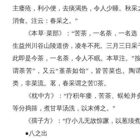
主瘘疮，利小便，去痰渴热，令人少睡。秋采
消食。注云：春采之。”
《本草·菜部》：“苦茶，一名荼，一名选
生益州川谷山陵道傍，凌冬不死。三月三日采
此即是今茶，一名荼，令人不眠。本草注。”按
谓荼苦”，又云“堇荼如饴”，皆苦菜也。陶
类，非菜流。茗，春采谓之苦茶。
《枕中方》：“疗积年瘘，苦茶、蜈蚣并
等分捣筛，煮甘草汤洗，以末傅之。”
《孺子方》：“疗小儿无故惊蹶，以葱须煮
●八之出