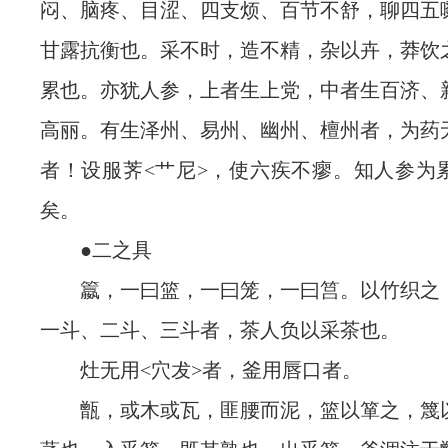
闷、脑疼、目涩、四支烦、百节不舒，聊四五
甘露抗衡也。采不时，造不精，杂以卉，莽饮
累也。亦犹人参，上者生上党，中者生百济、
高丽。有生泽州、易州、幽州、檀州者，为药
者！设服荠<艹尼>，使六疾不瘳。知人参为
矣。
●二之具
籝，一曰篮，一曰笼，一曰筥。以竹织之
一斗、二斗、三斗者，茶人负以采茶也。
灶无用<穴犮>者，釜用唇口者。
甑，或木或瓦，匪腰而泥，篮以箪之，篾