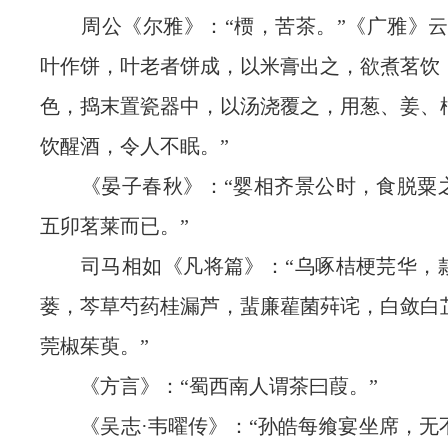
周公《尔雅》：“槚，苦茶。”《广雅》云
叶作饼，叶老者饼成，以米膏出之，欲煮茗饮
色，捣末置瓷器中，以汤浇覆之，用葱、姜、
饮醒酒，令人不眠。”
《晏子春秋》：“婴相齐景公时，食脱粟
五卯茗莱而已。”
司马相如《凡将篇》：“乌啄桔梗芫华，
蒌，芩草芍药桂漏芦，蜚廉雚菌荈诧，白敛白
莞椒茱萸。”
《方言》：“蜀西南人谓茶曰葭。”
《吴志·韦曜传》：“孙皓每飨宴坐席，无