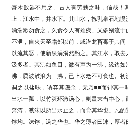
膏木败器不用之。古人有劳薪之味，信哉！
上，江水中，井水下。其山水，拣乳泉石地慢
涌湍漱勿食之，久食令人有颈疾。又多别流于
不泄，自火天至霜郊以前，或潜龙畜毒于其间
以流其恶，使新泉涓涓然酌之。其江水，取去
汲多者。其沸如鱼目，微有声为一沸，缘边如
沸，腾波鼓浪为三沸，已上水老不可食也。初
调之以盐味，谓弃其啜余，无乃■■而钟其一
出水一瓢，以竹筴环激汤心，则量末当中心，
奔涛，溅沫以所出水止之，而育其华也。凡酌
饽均。沫饽，汤之华也。华之薄者曰沫，厚者