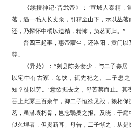
《续搜神记·晋武帝》：“宣城人秦精，
茗，遇一毛人长丈余，引精至山下，示以丛茗
还，乃探怀中橘以遗精，精怖，负茗而归。”
晋四王起事，惠帝蒙尘，还洛阳，黄门以
尊。
《异苑》：“剡县陈务妻少，与二子寡居
以宅中有古冢，每饮，辄先祀之。二子患之
知？徒以劳。’意欲掘去之，母苦禁而止。其
吾止此冢三百余年，卿二子恒欲见毁，赖相保
茗，虽潜壤朽骨，岂忘翳桑之报。及晓，于庭
似久埋者，但贯新耳。母告，二子惭之，从是