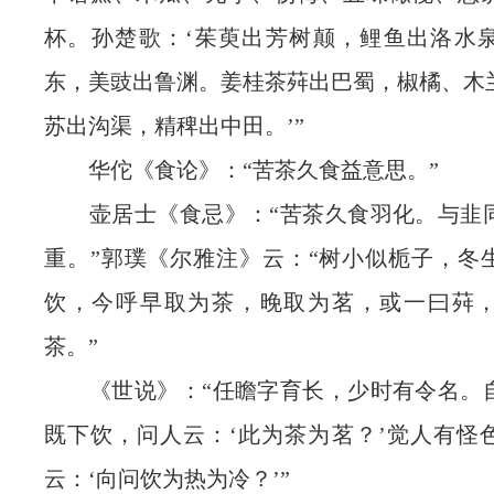
杯。孙楚歌：‘茱萸出芳树颠，鲤鱼出洛水
东，美豉出鲁渊。姜桂茶荈出巴蜀，椒橘、木
苏出沟渠，精稗出中田。’”
华佗《食论》：“苦茶久食益意思。”
壶居士《食忌》：“苦茶久食羽化。与韭
重。”郭璞《尔雅注》云：“树小似栀子，冬
饮，今呼早取为茶，晚取为茗，或一曰荈
茶。”
《世说》：“任瞻字育长，少时有令名。
既下饮，问人云：‘此为茶为茗？’觉人有怪
云：‘向问饮为热为冷？’”