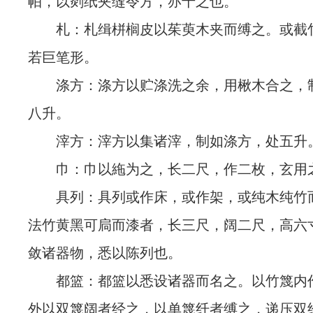
帕，以剡纸夹缝令方，亦十之也。
札：札缉栟榈皮以茱萸木夹而缚之。或截
若巨笔形。
涤方：涤方以贮涤洗之余，用楸木合之，
八升。
滓方：滓方以集诸滓，制如涤方，处五升
巾：巾以絁为之，长二尺，作二枚，玄用
具列：具列或作床，或作架，或纯木纯竹
法竹黄黑可扃而漆者，长三尺，阔二尺，高六
敛诸器物，悉以陈列也。
都篮：都篮以悉设诸器而名之。以竹篾内
外以双篾阔者经之，以单篾纤者缚之，递压双