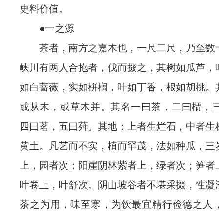
史料价值。
●一之源
茶者，南方之嘉木也，一尺二尺，乃至数
峡川有两人合抱者，伐而掇之，其树如瓜芦，
如白蔷薇，实如栟榈，叶如丁香，根如胡桃。
或从木，或草木并。其名一曰茶，二曰槚，三
四曰茗，五曰荈。其地：上者生烂石，中者生
黄土。凡艺而不实，植而罕茂，法如种瓜，三
上，园者次；阳崖阴林紫者上，绿者次；笋者
叶卷上，叶舒次。阴山坡谷者不堪采掇，性凝
茶之为用，味至寒，为饮最宜精行俭德之人