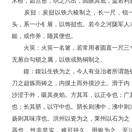
木楦，如筥形，织之六出，固眼其底，盖若利
炭挝：炭挝以铁六棱制之，长一尺，锐一
头，系一小钅展，以饰挝也。若今之河陇军人
鎚，或作斧，随其便也。
火筴：火筴一名箸，若常用者圆直一尺三
无葱台勾锁之属，以铁或熟铜制之。
鍑：鍑以生铁为之，今人有业冶者所谓急
刀之趄炼而铸之，内摸土而外摸沙土。滑于内
沙涩于外，吸其炎焰。方其耳，以正令也；广
也；长其脐，以守中也。脐长则沸中，沸中则
扬则其味淳也。洪州以瓷为之，莱州以石为之
器也，性非坚实，难可持久。用银为之，至