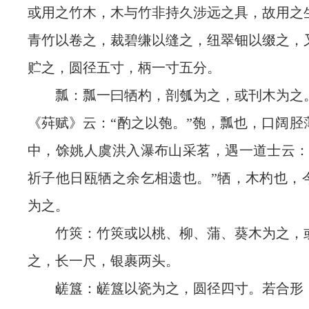
或用之竹木，木与竹非持久涉远之具，故用之
青竹以卷之，裁碧缣以缝之，纽翠钿以缀之，
贮之，圆径五寸，柄一寸五分。
瓢：瓢一曰牺杓，剖瓠为之，或刊木为之
《荈赋》云：“酌之以匏。”匏，瓢也，口阔胫
中，馀姚人虞洪入瀑布山采茗，遇一道士云：
祈子他日瓯牺之余乞相遗也。”牺，木杓也，
为之。
竹筴：竹筴或以桃、柳、蒲、葵木为之，
之，长一尺，银裹两头。
鹾簋：鹾簋以瓷为之，圆径四寸。若合形