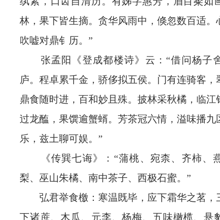
纨素，口齿自清历。有姊字惠芳，眉目粲如
林，果下皆生摘。贪华风雨中，倏忽数百适。
吹嘘对鼎钅历。”
张孟阳《登成都楼诗》云：“借问杨子舍
庐。程卓累千金，骄侈拟五侯。门有连骑客，
鼎食随时进，百和妙且殊。披林采秋橘，临江
过龙醢，果馔逾蟹蝑。芳茶冠六情，溢味播九
乐，兹土聊可娱。”
《传巽七诲》：“蒲桃、宛柰、齐柿、燕
梨、巫山朱橘、南中茶子、西极石蜜。”
弘君举食檄：寒温既毕，应下霜华之茗，
下诸蔗、木瓜、元李、杨梅、五味橄榄、悬