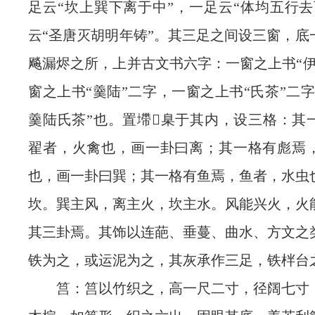
足云“坎上巽下离于中”，一足云“体均五行去
云“圣唐灭胡明年铸”。其三足之间设三窗，底
飚漏烬之所，上并古文书六字：一窗之上书“伊
窗之上书“羹陆”二字，一窗之上书“氏茶”二
羹陆氏茶”也。置墆臬于其内，设三格：其
翟者，火禽也，画一卦曰离；其一格有彪焉
也，画一卦曰巽；其一格有鱼焉，鱼者，水虫
坎。巽主风，离主火，坎主水。风能兴火，火
其三卦焉。其饰以连葩、垂蔓、曲水、方文之
铁为之，或运泥为之，其灰承作三足，铁柈台
筥：筥以竹织之，高一尺二寸，径阔七寸