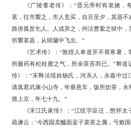
《广陵耆老传》：“晋元帝时有老姥，每
茗，往市鬻之，市人竞买，自旦至夕，其器不
路傍孤贫乞人。人或异之，州法曹絷之狱中，
所鬻茗器，从狱牖中飞出。”
《艺术传》：“敦煌人单道开不畏寒暑，
所服药有松桂蜜之气，所余茶苏而已。”释道
传》：“宋释法瑶姓杨氏，河东人，永嘉中过
请真君武康小山寺，年垂悬车，饭所饮茶，永
致上京，年七十九。”
《宋江氏家传》：“江统字应迁，愍怀太
疏谏云：‘今西园卖醯面蓝子菜茶之属，亏败国体