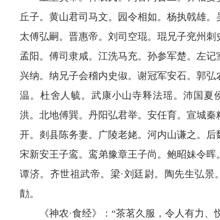
丘子。黄山君司马文。园令相如。杨执戟雄。
太傅弘嗣。晋惠帝。刘司空琨。琨兄子兖州刺
孟阳。傅司隶咸。江洗马充。孙参军楚。左记
兴纳。纳兄子会稽内史俶。谢冠军安石。郭弘
温。杜舍人毓。武康小山寺释法瑶。沛国夏
洪。北地傅巽。丹阳弘君举。安任育。宣城秦
开。剡县陈务妻。广陵老姥。河内山谦之。后
宋新安王子鸾。鸾弟豫章王子尚。鲍昭妹令晖
谭济。齐世祖武帝。梁·刘廷尉。陶先生弘景
勣。
《神农·食经》：“茶茗久服，令人有力、悦