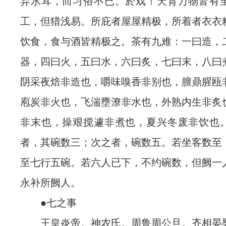
弃水耳，而习俗不已。於戏！天育万物皆有
工，但猎浅易。所庇者屋屋精极，所着者衣衣
饮食，食与酒皆精极之。茶有九难：一曰造，
器，四曰火，五曰水，六曰炙，七曰末，八曰
阴采夜焙非造也，嚼味嗅香非别也，膻鼎腥瓯
庖炭非火也，飞湍壅潦非水也，外熟内生非炙
非末也，操艰搅遽非煮也，夏兴冬废非饮也
者，其碗数三；次之者，碗数五。若坐客数至
至七行五碗。若六人已下，不约碗数，但阙一
永补所阙人。
●七之事
王皇炎帝。神农氏。周鲁周公旦。齐相晏