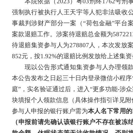
本院
依据（2023）粤03刑终1762号
刑
强制
执行
被执行人王天宇等人犯非法吸收
事裁判涉财产部分一案（“荷包金融”平台
案款退赔工作。涉案待退赔总金额为
587221
待退赔集资参与人为278807人，本次发放案款
852元，按
1.92%
的退赔
比例发放
给上述
集资
现以公告形式通知集资参与人办理领
本公告发布之日起三十日内登录微信小程序
庭”，实名验证通过后，进入“更多功能-涉众
块填报个人领款信息（具体操作指引详见附
参与人申报的银行账户需为
本人名下
常用
的
（申报前请先确认该银行账户不存在被冻