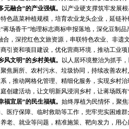
多元
融合
”的产业强镇
。
以产业硬支撑筑牢发展根
、特色蔬菜种植规模，培育农业龙头企业，延链补
快
“蒋场香干”地理标志商标申报落地，深化豆制品
融合，深挖红色文旅资源，串联特色农业、非遗
招商引资和项目建设，优化营商环境，推动工业项
乡风文明”的乡村美镇
。
以人居环境整治为抓手，
，聚焦厕所、农村污水、垃圾协同，持续改善农村
体系，推动网格化管理、精细化服务，实现乡村治
家庭创建活动，让文明新风浸润乡村，让蒋场既有
幸福宜居”的民生福镇。
始终厚植为民情怀，聚焦
助、医疗保障、临时救助等工作，兜牢兜实困难群
、养老、就业等问题，精准施策、靶向发力，用心