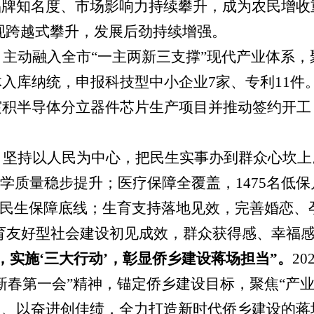
牌知名度、市场影响力持续攀升，成为农民增收重
业实现跨越式攀升，发展后劲持续增强。
。
主动融入全市
“一主两新三支撑”
现代
产业体系，
体入库纳统，申报科技型中小企业7家、专利11件
宸积半导体分立器件芯片生产项目并推动签约开
。
。
坚持以人民为中心，把民生实事办到群众心坎上
学质量稳步提升；医疗保障全覆盖，1475名低保
兜牢民生保障底线；生育支持落地见效，完善婚恋、
%，生育友好型社会建设初见成效，群众获得感、幸
，实施‘三大行动’，彰显侨乡建设蒋场担当”。
2
新春第一会”精神，锚定侨乡建设目标，聚焦“产
当、以奋进创佳绩，全力打造新时代侨乡建设的蒋