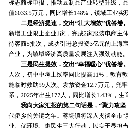
标志商标申报，推动豆制品产业转型升级，品
值6033.5万元，同比增长148%，镇域工
二是经济提速，交出
“壮大增效”优答卷
新增工业限上企业1家，完成2家服装电商主
待客商5批次，成功引进总投资3亿元的上海
产业，为镇域经济高质量发展注入强劲动能
三是
民生提
效
，交出
“幸福暖心”优答卷
人次，初中中考上线率同比提高11%，教育教
施临时救助59人次、发放
资金
12.7万元，
系，20
25年出生177人，同比增长1.43
我向大家汇报的第二句话是，
“聚力攻坚
代侨乡的关键之年。蒋场镇将深入贯彻全市“
业、优环境、惠民生三大行动，以实干显担