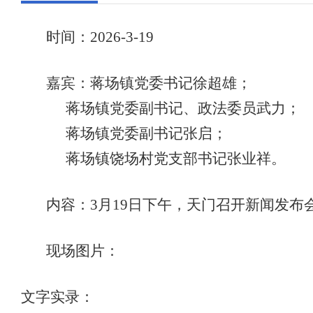
时间：
202
6
-
3
-
19
嘉宾：
蒋场镇党委书记徐超雄
；
蒋场镇党委副书记、政法委员武力
；
蒋场镇党委副书记张启
；
蒋场镇饶场村党支部书记张业祥。
内容：
3
月
19
日
下
午，天门召开新闻发布
现场图片：
文字实录：