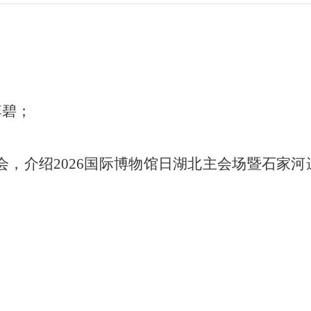
李碧；
会
，介绍
2026国际博物馆日湖北主会场暨石家