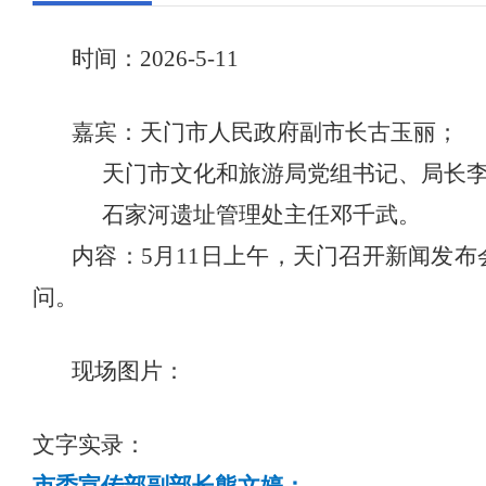
时间：
202
6
-
5
-
11
嘉宾：
天门市人民政府副市长古玉丽；
天门市文化和旅游局党组书记、局长
石家河遗址管理处主任邓千武。
内容：
5
月
11
日
上
午，天门召开新闻发布
问。
现场图片：
文字实录：