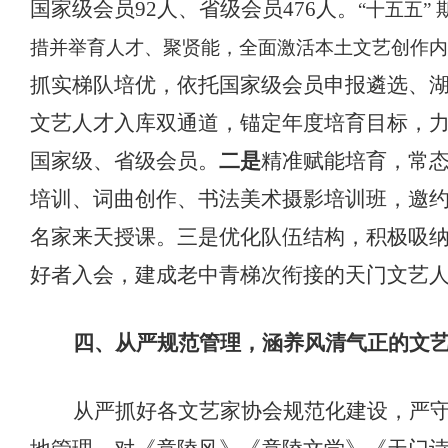
国家级会员
92
人、省级会员
4
76
人。
“十五五”
措并举育人才、聚贤能，全面激活本土文艺创作内
抓实梯队培优，依托国家级会员申报遴选、
文艺人才入库双通道，锚定年度培育目标，
国家级、
省级会员。
二是
精准赋能培育，常
培训
、词曲创作、
书法美术摄影培训班
，邀
名家来天授课
。
三是
优化队伍结构
，
积极吸
好者入会，建成老中青梯次衔接的天门文艺
四、从严规范管理，涵养风清气正的文
从严抓好各文艺家协会规范化建设，严