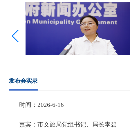
发布会实录
时间：
202
6
-
6
-
16
嘉宾：
市文旅局党组书记、局长李碧