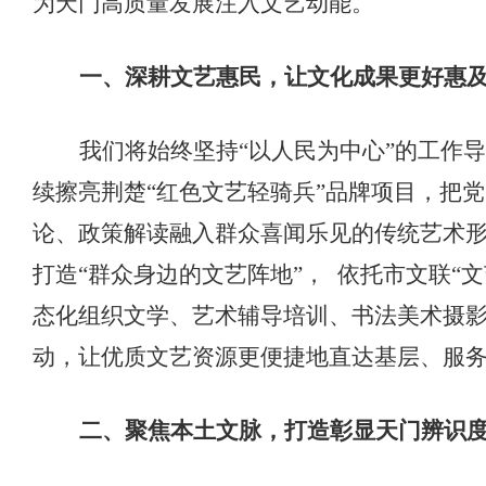
为天门高质量发展注入文艺动能。
一
、
深耕文艺惠民，让文化成果更好惠
我们将始终坚持
“以人民为中心”的工作
续擦亮
荆楚
“
红色文艺轻骑兵
”
品牌项目，
把党
论、政策解读融
入
群众喜闻乐见的传统艺术
打造
“群众身边的文艺阵地”
，
依托
市文联
“
态化组织
文学、艺术
辅导培训、
书法美术摄
动，让优质文艺资源更便捷地直达基层、服
二、
聚焦本土文脉，打造彰显天门辨识