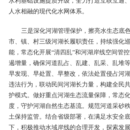
水利基础设施提质升级，全力打造互联互通
人水相融的现代化水
网
体系
。
三是深化
河湖管理保护
，擦亮
水
生态底
市、
镇
、村三级河湖长履职责任，持续强化
能，常态化开展
“清四乱”
和河湖
岸线
空间
管控
遏增量，
确保河道乱占、乱建、乱采、乱堆
早发现、早处置、早整改
，
依法处置侵占河
违法
行为
，
联动民间河湖长力量，构建全民
护模式。
做好
重点河湖生态流量
保障
，常态
度，守护河湖自然生态
基流
。规范河道采砂
土保持监管。
结合省级部署，在满足水安全
下，积极推动水域岸线的合理开发，探索发