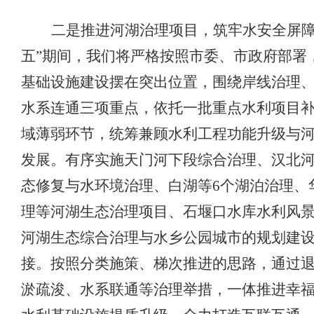
二是
推进河湖治理项目
，筑牢
水安全
屏
五”期间，我们
将
严格按照市委、市政府部署
基础设施建设摆在突出位置，围绕岸线治理
水系连通三项重点
，
依托一批重点水利项目
域薄弱环节，统筹兼顾水利工程功能升级与
发展。有序实施
天门河下段综合治理、
汉北
态修复与水环境治理
、白湖等
6个湖泊治理、
理等河湖生态治理
项目、石堰口水库水利风
河湖生态
综合治理
与
水乡公园城市的
规划建
接。
按照分类施策、梯次推进的思路，
通过
淤疏浚
、
水系联通
等治理举
措，一体推进幸