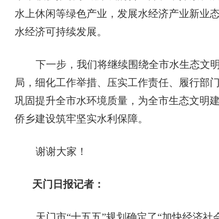
水上休闲等绿色产业，
发展
水经济产业新业
水经济可持续发展
。
下一步，我们
将
继续围绕
全市
水
生态文
局，
细化工作举措、压实工作责任
、
履行部
巩固提升全市水环境质量，为全市生态文明
侨乡建设
筑牢坚实
水利
保障。
谢谢大家！
天门日报
记者：
天门市
“十五五”规划确定了“加快经济社