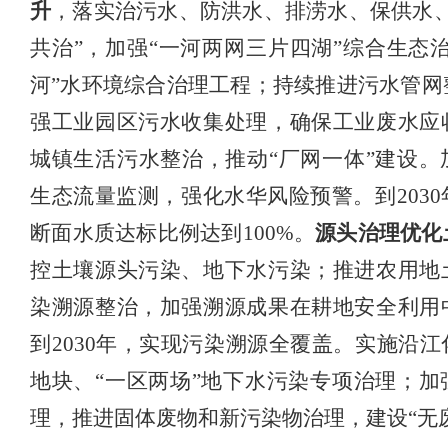
升
，落实治污水、防洪水、排涝水、保供水
共治”，加强“一河两网三片四湖”综合生态
河”水环境综合治理工程；持续推进污水管网
强
工业园区污水收集处理，确保工业废水应
城镇生活污水整治，推动
“厂网一体”建设。
生态流量监测，强化水华风险预警。
到
20
断面水质达标比例达到100%。
源头治理优化
控土壤源头污染、地下水污染；
推进农用地
染溯源整治，
加强溯源成果在耕地安全利用
到
2030年，实现污染溯源全覆盖。
实施沿江
地块、
“一区两场”地下水污染专项治理；
加
理
，
推进固体废物和新污染物治理，建设
“无