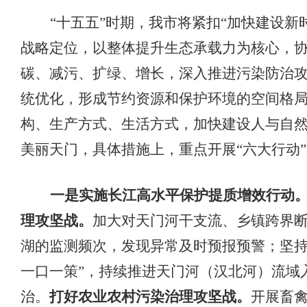
“十五五”
时期，我市
将紧扣
“加快建设新
战略定位，以整体提升生态承载力为核心，
碳
、
减污
、
扩绿
、
增长，深入推进污染防治
统优化
，
形成节约资源和保护环境的空间格
构、生产方式、生活方式，
加快建设人与自
美丽天门，具体措施上，
重点
开展
“六大行动
一是实施长江高水平保护提质增效行动
理攻坚战。
加大对天门河干支流、乡镇跨界
湖的监测频次，发现异常及时预报预警；坚
一口一策”，持续推进天门河（汉北河）流域
治。
打好农业农村污染治理攻坚战。
开展畜