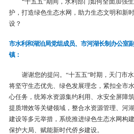
“十五五”期间，水利部门如何全面加强
护，打造绿色生态水网，助力生态文明和新
设？
市水利和湖泊局党组成员、市河湖长制办公室
镇
：
谢谢您的提问。
“十五五”时期，天门市
将
坚守生态优先、绿色发展理念，紧扣全市
心任务，统筹水资源集约利用、水安全屏障
提质增效
等
关键领域，整合
水资源管理
、
河
建设
等
多元
举措，系统
推进绿色
生态
水网构
保护大局、赋能新时代侨乡建设
。