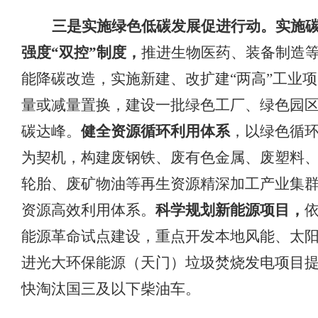
三是实施绿色低碳发展促进行动。
实施
强度
“
双控
”
制度，
推进生物医药、装备制造
能降碳改造，实施
新建、改扩建
“两高”工业
量
或
减量置换
，
建设一批绿色工厂、绿色园
碳达峰
。
健全资源循环利用体系
，以
绿色循
为契机，构建废钢铁、废有色金属、废塑料
轮胎、废矿物油等再生资源精深加工产业集
资源高效利用体系。
科学规划新能源项目，
能源革命试点建设，重点开发本地风能、太
进光大环保能源（天门）垃圾焚烧发电项目
快淘汰国三及以下柴油车。