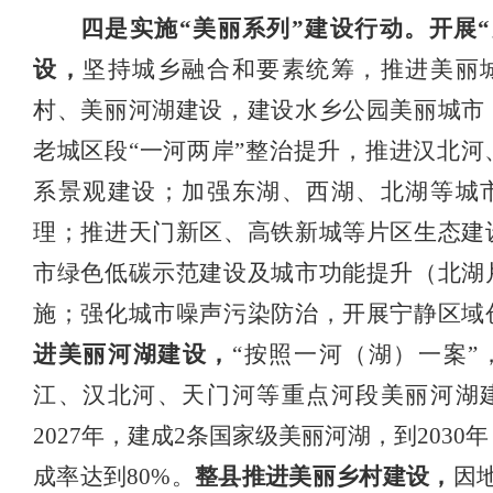
四是实施
“美丽系列”建设行动。
开展
设，
坚持城乡融合和要素统筹，推进美丽
村、美丽河湖建设
，建设水乡公园美丽城市
老城区段
“一河两岸”整治提升，推进
汉北河
系景观
建设
；
加强东湖、西湖、北湖等城
理；
推进天门新区、高铁新城等片区生态建
市绿色低碳示范建设及城市功能提升（北湖
施；
强化城市噪声污染防治，开展宁静区域
进美丽河湖建设
，
“按照一河（湖）一案”
江、汉北河、天门河等重点河段美丽河湖
2027年，建成2条国家级美丽河湖，到2030
成率达到80%。
整县推进美丽乡村建设，
因