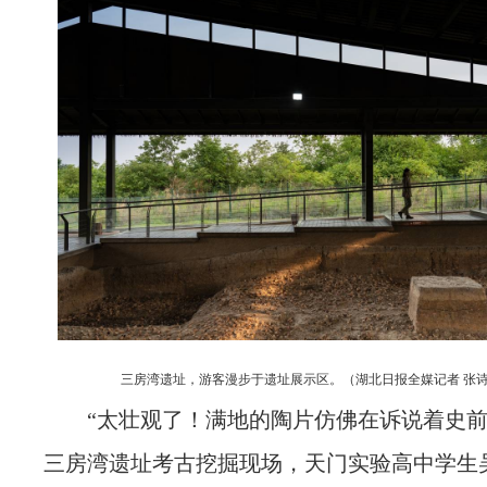
三房湾遗址，游客漫步于遗址展示区。（湖北日报全媒记者 张诗
“太壮观了！满地的陶片仿佛在诉说着史前
三房湾遗址考古挖掘现场，天门实验高中学生