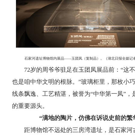
石家河遗址博物馆内展品——玉团凤（复制品）。（湖北日报全媒记者
72岁的周爷爷驻足在玉团凤展品前：“这
也是咱中华文明的根脉。”玻璃柜里，那枚小
线条飘逸、工艺精湛，被誉为“中华第一凤”，
的重要源头。
“满地的陶片，仿佛在诉说史前的繁
距博物馆不远处的三房湾遗址，是石家河