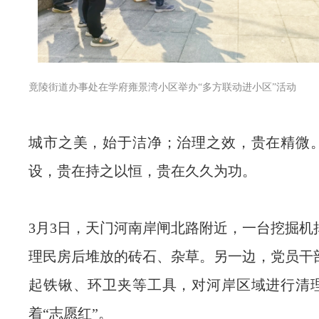
竟陵街道办事处在
学府雍景湾小区举办“多方联动进小区”活动
城市之美，始于洁净；治理之效，贵在精微
设，贵在持之以恒，贵在久久为功。
3月3日，天门河南岸闸北路附近，一台挖掘机
理民房后堆放的砖石、杂草。另一边，党员干
起铁锹、环卫夹等工具，对河岸区域进行清
着“志愿红”。