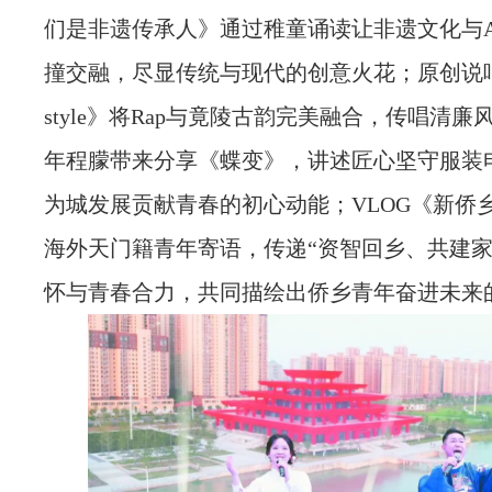
们是非遗传承人》通过稚童诵读让非遗文化与A
撞交融，尽显传统与现代的创意火花；原创说
style》将Rap与竟陵古韵完美融合，传唱清
年程朦带来分享
《蝶变》
，讲述匠心坚守服装
为城发展贡献青春的初心动能；VLOG《新侨
海外天门籍青年寄语，传递“资智回乡、共建家
怀与青春合力，共同描绘出侨乡青年奋进未来