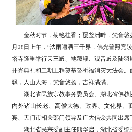
金秋时节，菊艳桂香；覆釜洲畔，梵音悠扬。
月28日上午，“法雨遍洒三千界，佛光普照竟陵
塔寺隆重举行天王殿、地藏殿、观音殿及陆羽
开光典礼和二期工程奠基暨祈福消灾大法会。
飘，人山人海，梵音悠扬，吉祥满满。
湖北省民族宗教事务委员会、湖北省佛教
内外诸山长老、高僧大德、政界、文化界、
宾、天门市相关部门领导及广大信众共同出席
湖北省民宗委副主任熊华启，湖北省委统