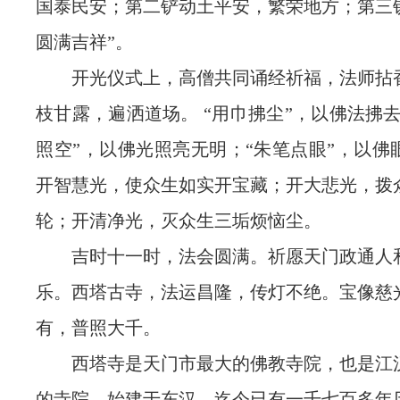
国泰民安；第二铲动土平安，繁荣地方；第三
圆满吉祥”。
开光仪式上，高僧共同诵经祈福，法师拈
枝甘露，遍洒道场。 “用巾拂尘”，以佛法拂
照空”，以佛光照亮无明；“朱笔点眼”，以佛
开智慧光，使众生如实开宝藏；开大悲光，拨
轮；开清净光，灭众生三垢烦恼尘。
吉时十一时，法会圆满。祈愿天门政通人
乐。西塔古寺，法运昌隆，传灯不绝。宝像慈
有，普照大千。
西塔寺是天门市最大的佛教寺院，也是江
的寺院。始建于东汉，迄今已有一千七百多年历