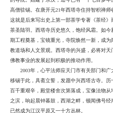
高僧驻锡。在唐开元21年西塔寺住持智积禅师
这就是后来写出史上第一部茶学专著《茶经》
茶圣陆羽。西塔寺历史悠久，饱经风霜。如今
期工程奠基，宝镜重光，寺院焕然一新，成为
教道场和人文景观。西塔寺的兴盛，必将对天
佛教事业的发展起到积极的推动作用。
2003年，心平法师应天门市有关部门和广
移锡于此，具斋立誓，发愿中兴西塔古寺。历
百千重艰辛，殿堂楼舍次第落成，宝像法物从
之滨，响起晨钟暮鼓，西湖之畔，顿闻佛号经
已然成为江汉平原又一十方丛林。