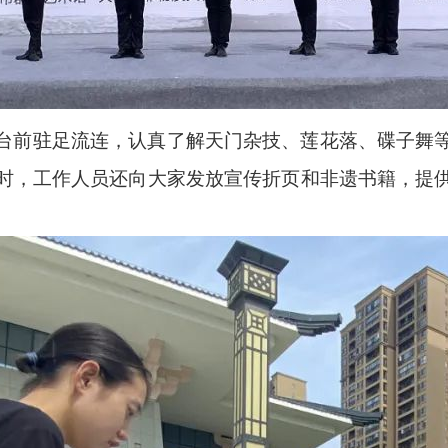
台前驻足流连，认真了解天门杂技、莲花落、碟子舞
时，工作人员还向大家发放宣传折页和非遗书籍，提