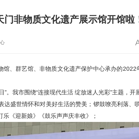
天门非物质文化遗产展示馆开馆啦
心
馆、群艺馆、非物质文化遗产保护中心承办的2022年
产日”。我市围绕“连接现代生活 绽放迷人光彩”主题，
表达盛世情怀和对美好生活的赞美；锣鼓嘹亮利落、
打乐《迎新娘》《鼓乐声声庆丰收》；