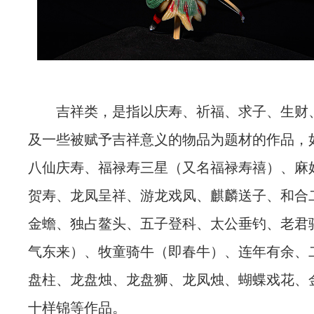
吉祥类，是指以庆寿、祈福、求子、生财
及一些被赋予吉祥意义的物品为题材的作品，
八仙庆寿、福禄寿三星（又名福禄寿禧）、麻
贺寿、龙凤呈祥、游龙戏凤、麒麟送子、和合
金蟾、独占鳌头、五子登科、太公垂钓、老君
气东来）、牧童骑牛（即春牛）、连年有余、
盘柱、龙盘烛、龙盘狮、龙凤烛、蝴蝶戏花、
十样锦等作品。