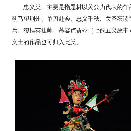
忠义类，主要是指题材以关公为代表的作
勒马望荆州、单刀赴会、忠义千秋、关圣夜读
兵、穆桂英挂帅、慕容贞斩蛇（七侠五义故事
义士的作品也可归入此类。