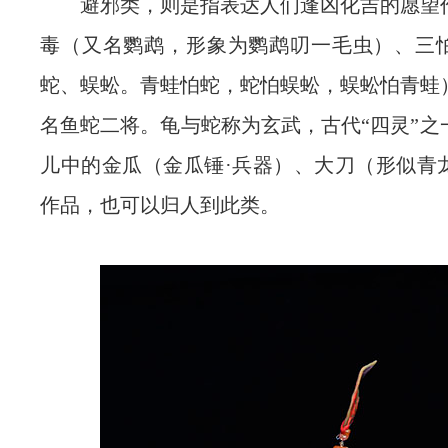
避邪类，则是指表达人们逢凶化吉的愿望
毒（又名鹦鹉，形象为鹦鹉叨一毛虫）、三
蛇、蜈蚣。青蛙怕蛇，蛇怕蜈蚣，蜈蚣怕青蛙
名鱼蛇二将。龟与蛇称为玄武，古代“四灵”之
儿中的金瓜（金瓜锤·兵器）、大刀（形似青
作品，也可以归人到此类。