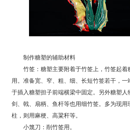
制作糖塑的辅助材料
竹签：糖塑主要附着于竹签上，竹签起着
用。准备宽、窄、粗、细、长短竹签若干，一
于插入糖塑担子前端横梁中固定。另外糖塑人
剑、戟、扇柄、鱼杆等也用细竹签。多为现用
柱，则用麻梗、高粱秆等。
小篾刀：削竹签用。