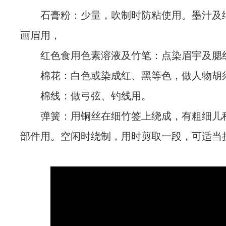
石膏粉：少量，吹制时防粘使用。墨汁及
画眉用，
红色食用色素溶液及竹笔：点染眉宇及腮
棉花：白色或染成红、黑等色，做人物胡
棉线：做弓弦、钓线用。
弹簧：用铜丝在细竹签上绕成，有粗细儿
部件用。空闲时绕制，用时剪取一段，可适当