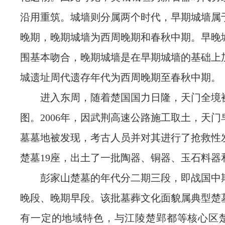
沿用重筑。城墙则分属两个时代，早期城墙属
晚期，晚期城墙为西周晚期和春秋中期。早晚
围基本吻合，晚期城墙是在早期城墙的基础上
城遗址周代遗存年代为西周晚期至春秋中期。
进入东周，随着楚国国力日隆，天门全境
图。2006年，因武荆高速公路施工取土，天
墓墓地被发现，考古人员并对其进行了抢救性
楚墓19座，出土了一批陶器、铜器、玉石料器
彭家山楚墓的年代分二期三段，即战国中
晚段、晚期早段。该批墓葬文化面貌属典型楚
有一定的地域特色，与江陵楚郢都等核心区