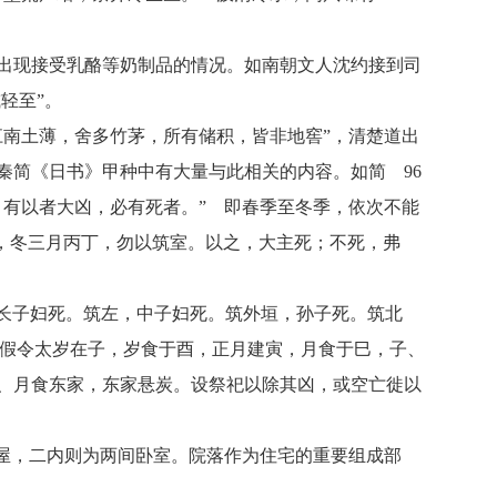
出现接受乳酪等奶制品的情况。如南朝文人沈约接到司
轻至”。
南土薄，舍多竹茅，所有储积，皆非地窖”，清楚道出
秦简《日书》甲种中有大量与此相关的内容。如简 96
有以者大凶，必有死者。” 即春季至冬季，依次不能
乙，冬三月丙丁，勿以筑室。以之，大主死；不死，弗
，长子妇死。筑左，中子妇死。筑外垣，孙子死。筑北
。假令太岁在子，岁食于酉，正月建寅，月食于巳，子、
、月食东家，东家悬炭。设祭祀以除其凶，或空亡徙以
屋，二内则为两间卧室。院落作为住宅的重要组成部