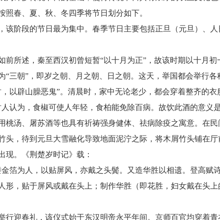
按照春、夏、秋、冬四季将节日划分如下。
，该阶段的节日最为集中。春季节日主要包括正旦（元旦）、人
如前所述，秦至西汉初曾短暂“以十月为正”，故该时期以十月初
为“三朝”，即岁之朝、月之朝、日之朝。这天，举国都会举行各
竹，以辟山臊恶鬼”。清晨时，家中无论老少，都会穿着整齐的衣
时人认为，食椒可使人年轻，食柏能免除百病。故饮此酒的意义
用桃汤、屠苏酒等也具有祈祷强身健体、祛病除疫之寓意。在民
竹头，待到元旦大雪融化导致地面泥泞之际，将木屑竹头铺在厅
出现。《荆楚岁时记》载：
镂金箔为人，以贴屏风，亦戴之头鬓。又造华胜以相遗。登高赋诗
人形，贴于屏风或戴在头上；制作华胜（即花胜，妇女戴在头上
举行迎春礼，该仪式始于东汉明帝永平年间。京师百官均穿着青