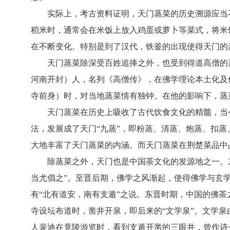
实际上，考古资料证明，天门蒸菜的历史溯源应当
稻米时，通常会在米饭上放入鸡蛋或萝卜等菜式，将米
在不断变化。特别是到了汉代，铁釜的出现使得天门的
天门蒸菜除深受百姓追捧之外，也受到得道高僧的喜
河南开封）人，名列《高僧传》，在佛学理论本土化及
寺前身）时，对当地蒸菜情有独钟。在他的影响下，蒸
天门蒸菜在历史上吸收了古代饮食文化的精髓，当
法，发展成了天门“九蒸”，即粉蒸、清蒸、炮蒸、扣
大地丰富了天门蒸菜的内涵。而天门蒸菜在荆楚菜品中
除蒸菜之外，天门也是中国茶文化的发源地之一。
当尤倡之”。至晋后期，佛学之风渐起，使得佛学与玄
有“北有道安，南有支遁”之说。东晋时期，中国的佛
寺设坛布道时，凿井开泉，即后来的“文学泉”。文学
人裴迪在竟陵游览时，看到支遁开凿的三眼井，曾作诗