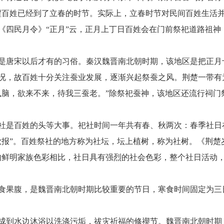
醒百姓已经到了立春的时节。实际上，立春时节对民间百姓生活
《四民月令》“正月”云，正月上丁日百姓会在门前祭祀道路祖神
是唐宋以后才有的习俗。秦汉魏晋南北朝时期，该地区是把正月
况，故百姓十分关注蚕业发展，逐渐兴起祭蚕之风。荆楚一带有
鼠脑，欲来不来，待我三蚕老。”除祭祀蚕神，该地区还流行祠门
社是百姓的头等大事。祀社时间一年共有春、秋两次：春季社日
秋报”。百姓祭社的地方称为社坛，坛上植树，称为社树。《荆楚
的鲜明家族色彩相比，社日具有强烈的社会色彩，整个社日活动
食果腹，是魏晋南北朝时期比较重要的节日，寒食时间固定为三
成到水边沐浴以洗涤污垢，祓灾祈福的修禊节。魏晋南北朝时期