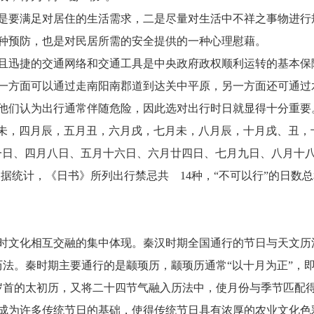
是要满足对居住的生活需求，二是尽量对生活中不祥之事物进行
种预防，也是对民居所需的安全提供的一种心理慰藉。
且迅捷的交通网络和交通工具是中央政府政权顺利运转的基本保
一方面可以通过走南阳南郡道到达关中平原，另一方面还可通过
他们认为出行通常伴随危险，因此选对出行时日就显得十分重要
月未，四月辰，五月丑，六月戌，七月未，八月辰，十月戌、丑，
月廿一日、四月八日、五月十六日、六月廿四日、七月九日、八月
。据统计，《日书》所列出行禁忌共 14种，“不可以行”的日数
时文化相互交融的集中体现。秦汉时期全国通行的节日与天文历
历法。秦时期主要通行的是颛顼历，颛顼历通常“以十月为正”，
为岁首的太初历，又将二十四节气融入历法中，使月份与季节匹配
成为许多传统节日的基础，使得传统节日具有浓厚的农业文化色