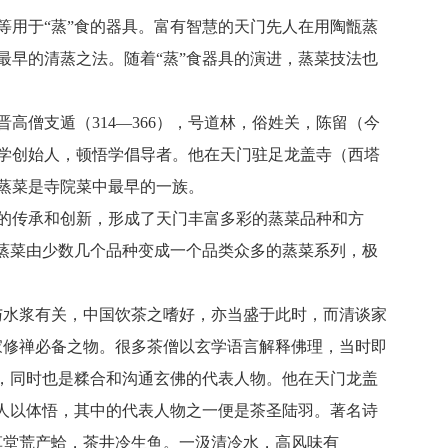
用于“蒸”食的器具。富有智慧的天门先人在用陶甑蒸
早的清蒸之法。随着“蒸”食器具的演进，蒸菜技法也
僧支遁（314—366），号道林，俗姓关，陈留（今
学创始人，顿悟学倡导者。他在天门驻足龙盖寺（西塔
蒸菜是寺院菜中最早的一族。
的传承和创新，形成了天门丰富多彩的蒸菜品种和方
蒸菜由少数几个品种变成一个品类众多的蒸菜系列，极
与水浆有关，中国饮茶之嗜好，亦当盛于此时，而清谈家
家修禅必备之物。很多茶僧以玄学语言解释佛理，当时即
，同时也是糅合和沟通玄佛的代表人物。他在天门龙盖
人以体悟，其中的代表人物之一便是茶圣陆羽。著名诗
草堂荒产蛤，茶井冷生鱼。一汲清冷水，高风味有