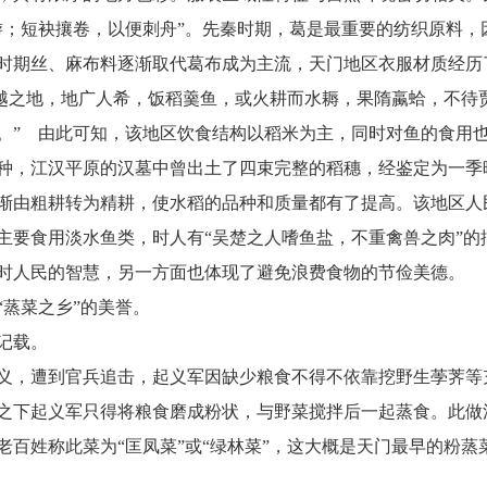
游；短袂攘卷，以便刺舟”。先秦时期，葛是最重要的纺织原料，
时期丝、麻布料逐渐取代葛布成为主流，天门地区衣服材质经历
楚越之地，地广人希，饭稻羹鱼，或火耕而水耨，果隋蠃蛤，不待
。” 由此可知，该地区饮食结构以稻米为主，同时对鱼的食用
种，江汉平原的汉墓中曾出土了四束完整的稻穗，经鉴定为一季
渐由粗耕转为精耕，使水稻的品种和质量都有了提高。该地区人
主要食用淡水鱼类，时人有“吴楚之人嗜鱼盐，不重禽兽之肉”的
时人民的智慧，另一方面也体现了避免浪费食物的节俭美德。
蒸菜之乡”的美誉。
记载。
义，遭到官兵追击，起义军因缺少粮食不得不依靠挖野生荸荠等
之下起义军只得将粮食磨成粉状，与野菜搅拌后一起蒸食。此做
老百姓称此菜为“匡凤菜”或“绿林菜”，这大概是天门最早的粉