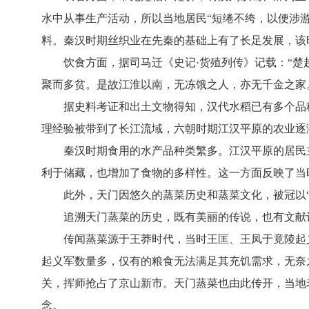
水中从事生产活动，所以当地居民“短绻不绔，以便涉
料。秦汉时期丝织业在先秦的基础上有了长足发展，该
饮食方面，据司马迁《史记·货殖列传》记载：“
聚而多贫。是故江淮以南，无冻饿之人，亦无千金之家
据史料考证和出土文物得知，汉代水稻已有多个品
理经验被带到了长江流域，六朝时期江汉平原的农业逐
秦汉时期食用的水产品种类繁多。江汉平原的居民
利于储藏，也增加了食物的多样性。这一方面反映了当
此外，天门因悠久的蒸菜历史和蒸菜文化，被冠以“
追溯天门蒸菜的历史，既有美丽的传说，也有文献
传闻蒸菜源于王莽时代，当时王匡、王凤于竟陵起
起义军数量多，仅有的粮食无法满足其充饥需求，无奈
关，挥师抢占了京山新市。天门蒸菜也由此传开，当地
念。