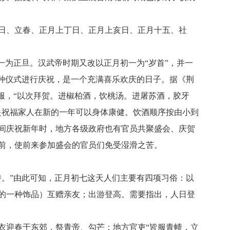
日、立春、正月上丁日、正月上亥日、正月十五、社
一为正旦。汉武帝时期又改以正月初一为“岁首”，并一
种仪式进行庆祝，是一个充满喜乐欢庆的日子。据《荆
服，“以次拜贺。进椒柏酒，饮桃汤。进屠苏酒，胶牙
是祝福家人在新的一年可以身体康健。饮酒顺序按由小到
间庆祝新年时，地方各级政府也有官员共聚盛会、庆贺
前，使前来参加盛会的官员们免受湿滑之苦。
。”由此可知，正月初七这天人们主要有四项习俗：以
的一种饰品）互赠亲友；出游登高。需要指出，人日登
衣迎春于东郊，祭青帝、勾芒；地方官吏“皆服青帻，立