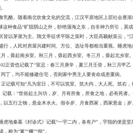
源。
食乳酪。随着南北饮食文化的交流，江汉平原地区上层社会逐渐
酥这种食品“旷阻阴山之外，眇绝蒲海之东，自非神力所引，莫或
区皆以茅屋为主。隋文帝征求平陈之策时，大臣高颖献策云，“江
盛行，人民对房屋兴建时间、方位、选址等都相当重视。睡虎地
三月，毋起南乡室。秋三月，毋起西乡室。冬三月，毋起北乡室。
102正壹也记载了“室忌：春三月庚辛，夏三月壬癸，秋三月甲
月丙丁，均不能修建住宅，否则家中男主人要丧命或患重病。
0 正记载可知“凡为室日，不可以筑室。筑大内，大人死。筑右
篇》记载：“世俗起土兴功，岁、月有所食，所食之地，必有死者
，以五行之物，悬金木水火。假令岁、月食西家，西家悬金；岁
睡虎地秦墓《封诊式》记载“一宇二内，各有户”，宇指的便是堂
称为“篱”“栅”“彻”。