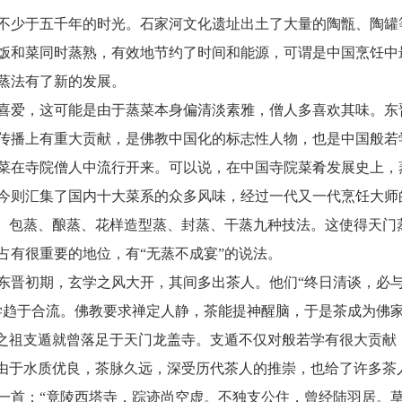
不少于五千年的时光。石家河文化遗址出土了大量的陶甑、陶罐等
饭和菜同时蒸熟，有效地节约了时间和能源，可谓是中国烹饪中最
蒸法有了新的发展。
爱，这可能是由于蒸菜本身偏清淡素雅，僧人多喜欢其味。东晋高
传播上有
重大贡献，是佛教中国化的标志性人物，也是中国般若
菜在寺院僧人中流行开来。可以说，在中国寺院菜肴发展史上，
今则汇集了国内十大菜系的众多风味，经过一代又一代烹饪大师
蒸、包蒸、酿蒸、花样造型蒸、封蒸、干蒸九种技法。这使得天门
占有很重要的地位，有“无蒸不成宴”的说法。
东晋初期，玄学之风大开，其间多出茶人。他们“终日清谈，必
学趋于合流。佛教要求禅定人静，茶能提神醒脑，于是茶成为佛
茶之祖支遁就曾落足于天门龙盖寺。支遁不仅对般若学有很大贡献
泉由于水质优良，茶脉久远，深受历代茶人的推崇，也给了许多茶
一首：“竟陵西塔寺，踪迹尚空虚。不独支公住，曾经陆羽居。