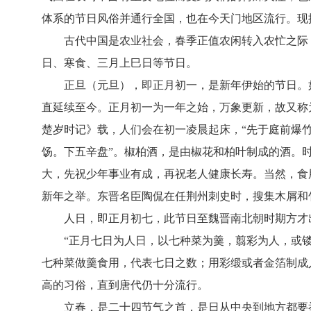
体系的节日风俗并通行全国，也在今天门地区流行。现
古代中国是农业社会，春季正值农闲转入农忙之际
日、寒食、三月上巳日等节日。
正旦（元旦），即正月初一，是新年伊始的节日。
直延续至今。正月初一为一年之始，万象更新，故又称
楚岁时记》载，人们会在初一凌晨起床，“先于庭前爆
饧。下五辛盘”。椒柏酒，是由椒花和柏叶制成的酒。
大，先祝少年事业有成，再祝老人健康长寿。当然，食
新年之举。东晋名臣陶侃在任荆州刺史时，搜集木屑和
人日，即正月初七，此节日至魏晋南北朝时期方才
“正月七日为人日，以七种菜为羹，翦彩为人，或
七种菜做羹食用，代表七日之数；用彩缎或者金箔制成
高的习俗，直到唐代仍十分流行。
立春，是二十四节气之首，是日从中央到地方都要