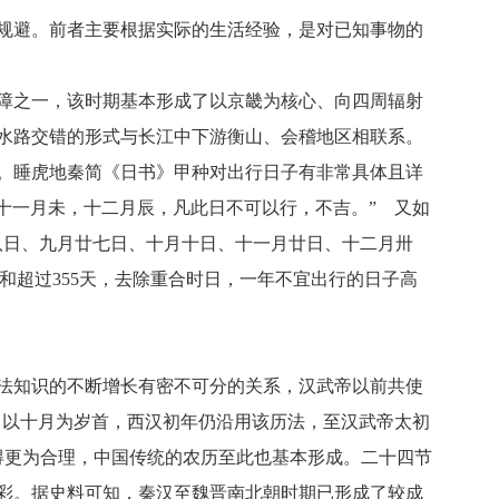
规避。前者主要根据实际的生活经验，是对已知事物的
障之一，该时期基本形成了以京畿为核心、向四周辐射
水路交错的形式与长江中下游衡山、会稽地区相联系。
。睡虎地秦简《日书》甲种对出行日子有非常具体且详
十一月未，十二月辰，凡此日不可以行，不吉。” 又如
十八日、九月廿七日、十月十日、十一月廿日、十二月卅
总和超过355天，去除重合时日，一年不宜出行的日子高
法知识的不断增长有密不可分的关系，汉武帝以前共使
即以十月为岁首，西汉初年仍沿用该历法，至汉武帝太初
得更为合理，中国传统的农历至此也基本形成。二十四节
彩。据史料可知，秦汉至魏晋南北朝时期已形成了较成