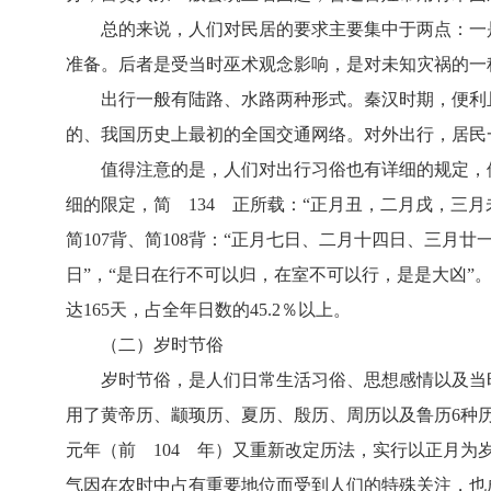
总的来说，人们对民居的要求主要集中于两点：一
准备。后者是受当时巫术观念影响，是对未知灾祸的一
出行一般有陆路、水路两种形式。秦汉时期，便利
的、我国历史上最初的全国交通网络。对外出行，居民
值得注意的是，人们对出行习俗也有详细的规定，
细的限定，简 134 正所载：“正月丑，二月戌，三
简107背、简108背：“正月七日、二月十四日、三
日”，“是日在行不可以归，在室不可以行，是是大凶”
达165天，占全年日数的
45.2％以上。
（二）岁时节俗
岁时节俗，是人们日常生活习俗、思想感情以及当
用了黄帝历、颛顼历、夏历、殷历、周历以及鲁历6种
元年（前 104 年）又重新改定历法，实行以正月
气因在农时中占有重要地位而受到人们的特殊关注，也