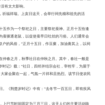
并没有太大影响。
，祈福祥瑞。上亥日这天，会举行祠先穑和祖先的活
十五作为一个祭祀之日，主要祭祀蚕神。正月十五恰逢
为蚕驱逐老鼠，以促使蚕早日吐丝的习俗。人们通常会
祭户的风俗，“正月十五日，作豆糜，加油膏其上，以祠
在仲春之月，秋季社日在仲秋之月。其中，春社一般是
岁时记》载：“社日，四邻并结宗会社，宰牲牢，为屋于
，大家会聚在一起，气氛一片祥和且热烈。该节日使农民
日。《荆楚岁时记》中有：“去冬节一百五日，即有疾风
，上巳节时间固定为三月三日，这天人们的主要活动除