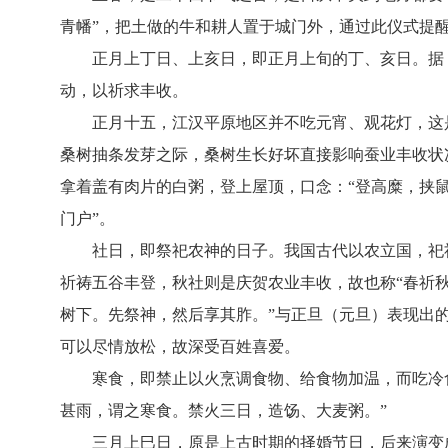
青幡”，把土做的牛和耕人置于城门外，通过此仪式提
正月上丁日、上亥日，即正月上旬的丁、亥日。据
动，以祈求丰收。
正月十五，江汉平原地区并不吃元宵、观花灯，这
桑树抽条发芽之际，桑树生长好坏直接影响蚕业丰收状
拿着盖有肉片的白粥，登上屋顶，口念：“登高糜，挟
门户”。
社日，即祭祀农神的日子。我国古代以农立国，祀
祈祷五谷丰登，秋社则是庆贺农业丰收，故也称“春祈
树下。先祭神，然后享其胙。”与正旦（元旦）表现出
可以尽情放松，故深受百姓喜爱。
寒食，即禁止以火烹调食物、给食物加温，而吃冷
甚雨，谓之寒食。禁火三日，造饧、大麦粥。”
三月上巳日，原是上古时期的择婚节日，后来演变