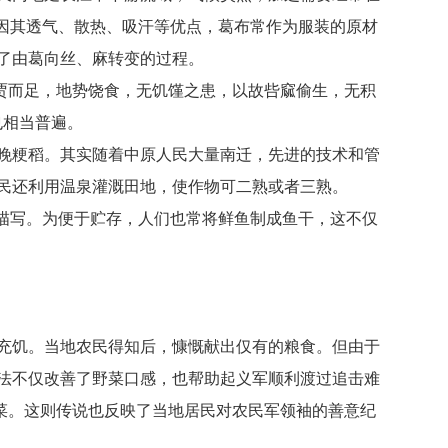
因其透气、散热、吸汗等优点，葛布常作为服装的原材
了由葛向丝、麻转变的过程。
贾而足，地势饶食，无饥馑之患，以故呰窳偷生，无积
也相当普遍。
晚粳稻。其实随着中原人民大量南迁，先进的技术和管
民还利用温泉灌溉田地，使作物可二熟或者三熟。
描写。为便于贮存，人们也常将鲜鱼制成鱼干，这不仅
充饥。当地农民得知后，慷慨献出仅有的粮食。但由于
法不仅改善了野菜口感，也帮助起义军顺利渡过追击难
蒸菜。这则传说也反映了当地居民对农民军领袖的善意纪