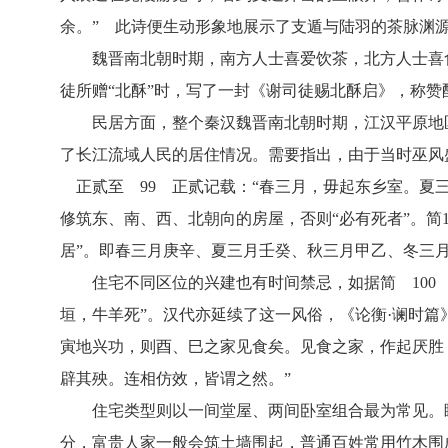
余。” 此诗便生动形象地展示了支遁与陆羽的茶脉渊
魏晋南北朝时期，南方人士喜爱饮茶，北方人士喜
徒所赠“北酥”时，写了一封《谢司徒赐北酥启》，称赞
民居方面，整个秦汉魏晋南北朝时期，江汉平原地
了长江流域人民的居住情况。需要指出，由于当时巫风
正贰至 99 正贰记载：“春三月，毋起东乡室。夏
修筑东、南、西、北朝向的房屋，否则“必有死者”。简
居”。即春三月庚辛、夏三月壬癸、秋三月甲乙、冬三
住宅不同区位的兴建也有时间禁忌，如据简 10
垣，牛羊死”。汉代亦延续了这一风俗，《论衡·谰时
寅地兴功，则酉、巳之家见食矣。见食之家，作起厌胜
辟其殃。连相仿效，皆谓之然。”
住宅类型则以一间堂屋、两间卧室组合最为常见。
分，富贵人家一般会筑土墙围起，普通百姓常用竹木围成，