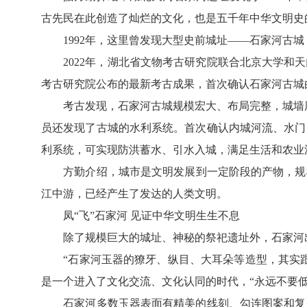
古先民在此创造了灿烂的文化，也是五千年中华文明史
1992年，这里曾发现大型史前城址——石家河古城，
2022年，湖北省文物考古研究院联合北京大学和天
考古研究院公布的最新考古成果，首次确认石家河古城
考古发现，石家河古城规模宏大、布局完整，城墙厚度
员还发现了古城的水利系统。首次确认内城河流、水门
利系统，可实现防洪蓄水、引水入城，满足生活和农业
方勤介绍，城市是文明发展到一定阶段的产物，规模宏
江中游，已经产生了发达的人类文明。
凤“飞”石家河 见证中华文明生生不息
除了规模巨大的城址、神秘的祭祀遗址外，石家河出
“石家河玉器的獠牙、纵目、大耳朵等造型，其实跟
是一个进入了文化交流、文化认同的时代，“永远不要
石家河多数玉器表面有精美的线刻、勾连图案和复杂