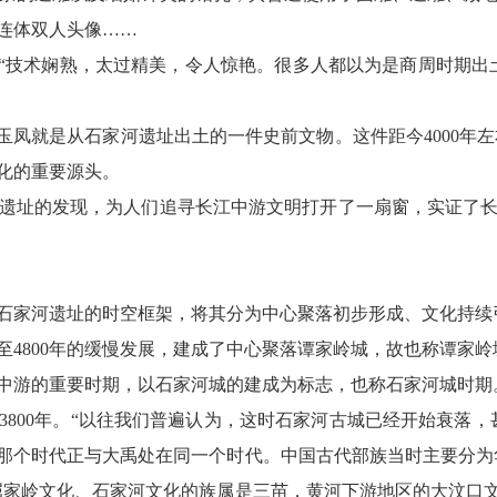
连体双人头像……
技术娴熟，太过精美，令人惊艳。很多人都以为是商周时期出
就是从石家河遗址出土的一件史前文物。这件距今4000年左
化的重要源头。
址的发现，为人们追寻长江中游文明打开了一扇窗，实证了长
家河遗址的时空框架，将其分为中心聚落初步形成、文化持续
4800年的缓慢发展，建成了中心聚落谭家岭城，故也称谭家岭
游的重要时期，以石家河城的建成为标志，也称石家河城时期
800年。“以往我们普遍认为，这时石家河古城已经开始衰落
那个时代正与大禹处在同一个时代。中国古代部族当时主要分为
家岭文化、石家河文化的族属是三苗，黄河下游地区的大汶口文