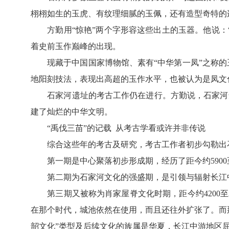
栩栩如生的玉虎、有纹理细腻的玉佩，还有造型奇特的
方勤用“惊艳”两个字形容这些出土的玉器。他说：“
着史前玉作巅峰的出现。
现藏于中国国家博物馆、素有“中华第一凤”之称的玉凤
地阳刻技法，表现出高超的玉作水平，也被认为是凤文
石家河遗址的考古工作仍在进行。方勤说，石家河遗
建了灿烂的中华文明。
“禹伐三苗”的记载 从考古学看或许并非传说
综合这些年的考古及研究，考古工作者初步勾勒出石
第一期是中心聚落初步形成期，经历了距今约5900至
第二期为石家河文化的强盛期，是引领与辐射长江中
第三期又被称为肖家屋脊文化时期，距今约4200至3
在那个时代，城池依然在使用，而且还往外扩张了。而
韶文化”类型及后续文化的族属是华夏，长江中游地区屈