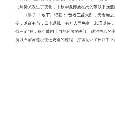
北局势又发生了变化，中原华夏部族在禹的带领下强盛
《墨子·非攻下》记载：“昔者三苗大乱，天命殛之
令，以征有苗，四电诱袛，有神人面鸟身，若瑾以侍，
伐三苗”后，很可能由于自然环境的变迁、政治中心的
所以石家河遗址变迁更迭的过程，持续见证了长江中下