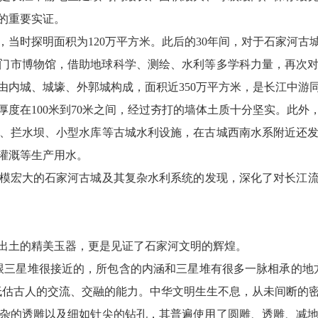
的重要实证。
当时探明面积为120万平方米。此后的30年间，对于石家河古
门市博物馆，借助地球科学、测绘、水利等多学科力量，再次
由内城、城壕、外郭城构成，面积近350万平方米，是长江中游
在100米到70米之间，经过夯打的墙体土质十分坚实。此外
、拦水坝、小型水库等古城水利设施，在古城西南水系附近还
灌溉等生产用水。
大的石家河古城及其复杂水利系统的发现，深化了对长江流域
土的精美玉器，更是见证了石家河文明的辉煌。
三星堆很接近的，所包含的内涵和三星堆有很多一脉相承的地方
低估古人的交流、交融的能力。中华文明生生不息，从未间断的密
的透雕以及细如针尖的钻孔，其普遍使用了圆雕、透雕、减地