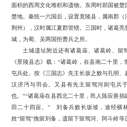
面积的西周文化堆积和遗物。东周时郧国被楚
楚地。秦统一六国后，设置竟陵县，属南郡（
荆州），汉时属江夏郡管辖。三国时，诸葛亮
城，为蜀、吴两国拒曹兵之所。
土城遗址附近还有诸葛庙、诸葛岭、留
《景陵县志》载：“诸葛岭，在县南二十里，
屯兵处。按《三国志》先主长坂之败与孔明、
汉济沔与羽会。又县有先主留驾河则屯兵
也。”“诸葛庙在县西北二十里，邑人陈应善捐
田二十四亩。” 刘备兵败长坂坡，途经横
姓“留驾”挽留刘备，遗留下留驾河、阿斗岭等