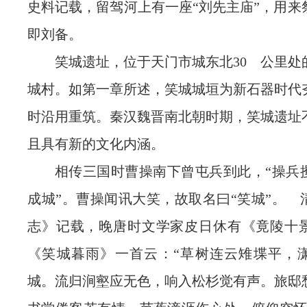
史料记载，留驾河上有一座“刘先主庙”，用来
即刘备。
笑城遗址，位于天门市城东北30 公里处
城村。如第一章所述，笑城城垣为新石器时代
时沿用重筑。秦汉魏晋南北朝时期，笑城遗址
且具有新的文化内涵。
相传三国时曹操南下曾屯兵到此，“操兵
成城”。曹操闻讯大笑，故取名曰“笑城”。 
志》记载，晚唐时文学家皮日休有《竟陵十
《笑城暮雨》一首云：“草树连云雉堞平，
城。流归涧壑应无色，响入松杉觉有声。旅邸