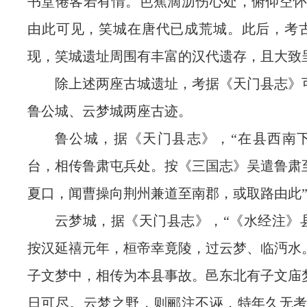
书堂倦客若有情。芭蕉滴沥伤心处，俯仰空
由此可见，笑城在唐代已成荒城。此后，考
现，笑城遗址周围有丰富的汉代遗存，且大致
除上述两座古城遗址，考据《天门县志》
鲁公城、云梦城两座古迹。
鲁公城，据《天门县志》，“在县西南
台，相传鲁肃屯兵处。按《三国志》吴遣鲁肃
夏口，闻曹操向荆州兼道至南郡，或取路由此
云梦城，据《天门县志》，“《水经注》
按汉延禧元年，桓帝幸竟陵，过云梦、临沔水
子文梦中，相传为本县事故。邑东北有子文庙
日可尽。云梦之野，则郦注不诬，特年久无考