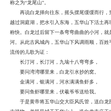
称之为“龙尾山”。
再说白龙择向往东，摇头摆尾缓缓而行，
越过洞庭湖，把水引入东海，五华山下活土再
称快。白龙过后留下一条弯弯曲曲的小河，就
河。从此古风城内，五华山下风调雨顺，百姓
流传的儿歌为证：
长汀河，长汀河，九垴十八弯弯多，
要问湾湾哪里来，白龙引水抄的窝。
金满河，银满河，河水满满鱼虾多，
要问鱼虾哪里来，伏羲爷爷送给我。
于是黄帝将五华山交大臣风氏管，送白龙