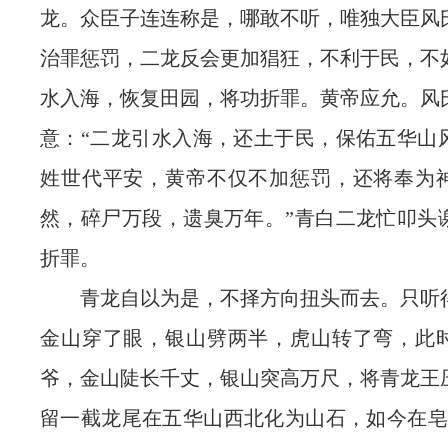
龙。众臣子连连称是，哪敢不听，唯独大臣风
治罪惩罚，二龙反会更加猖狂，不利于民，不
水入海，恢复田园，将功折罪。黄帝应允。风
意：“二龙引水入海，还土于民，保佑五华山
姓世代平安，黄帝不仅不加惩罚，还将奉为
然，碎尸万段，遗臭万年。”青白二龙忙叩头
折罪。
青龙自以为是，不择方向扭头而去。只听
金山穿了眼，银山劈两半，虎山转了弯，此
爷，金山陡长千丈，银山突高万尺，将青龙王
留一截龙尾在五华山西北化为山石，如今在皂